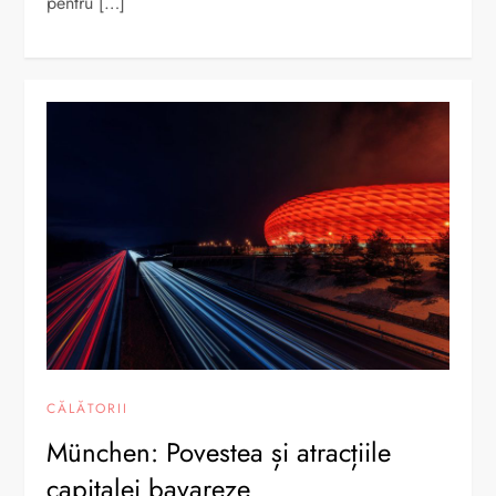
pentru […]
CĂLĂTORII
München: Povestea și atracțiile
capitalei bavareze