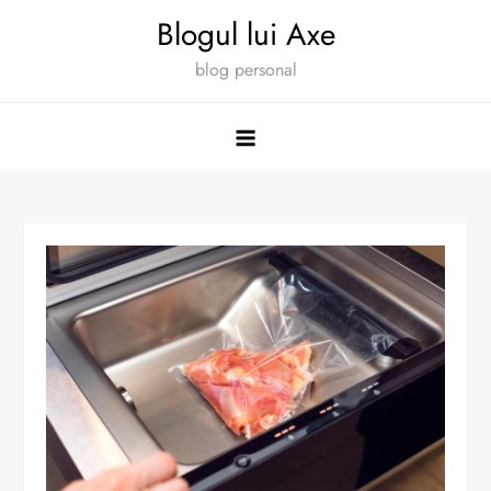
Skip
Blogul lui Axe
to
blog personal
content