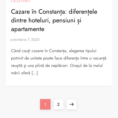
CĂLĂTORII
Cazare în Constanța: diferențele
dintre hoteluri, pensiuni și
apartamente
Când cauți cazare în Constanța, alegerea tipului
potrivit de unitate poate face diferența între o vacanță
reușită și una plină de neplăceri. Orașul de la malul
mării oferă […]
P
Page
Page
Next
1
2
a
page