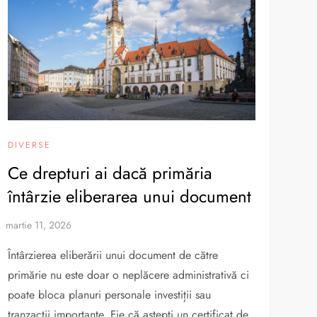
DIVERSE
Ce drepturi ai dacă primăria
întârzie eliberarea unui document
Întârzierea eliberării unui document de către
primărie nu este doar o neplăcere administrativă ci
poate bloca planuri personale investiții sau
tranzacții importante. Fie că aștepți un certificat de