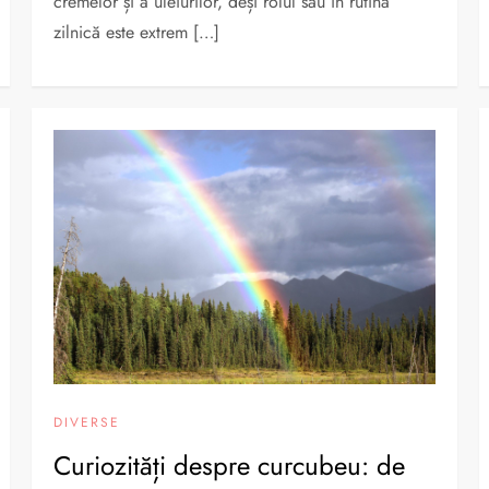
cremelor și a uleiurilor, deși rolul său în rutina
zilnică este extrem […]
DIVERSE
Curiozități despre curcubeu: de