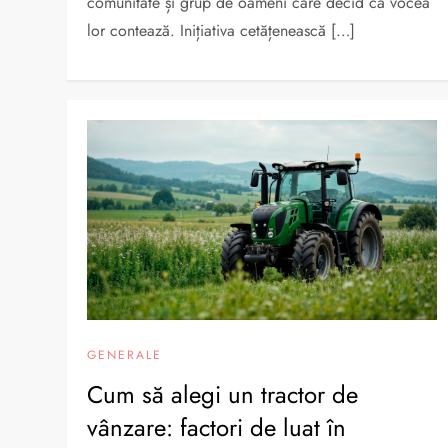
comunitate și grup de oameni care decid că vocea
lor contează. Inițiativa cetățenească […]
GENERALE
Cum să alegi un tractor de
vânzare: factori de luat în