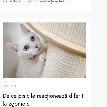
ale păducelului conțin substanțe active […]
DIVERSE
De ce pisicile reacționează diferit
la zgomote