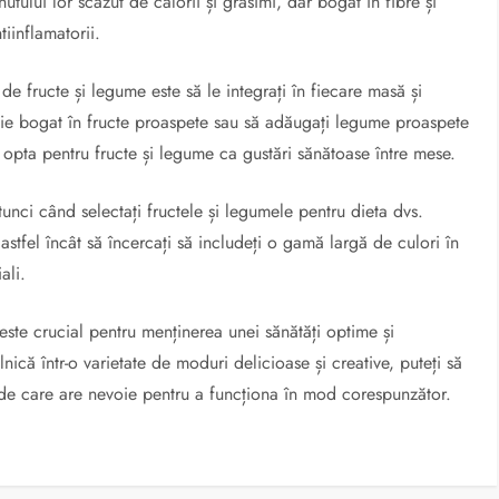
tului lor scăzut de calorii și grăsimi, dar bogat în fibre și
tiinflamatorii.
 fructe și legume este să le integrați în fiecare masă și
ie bogat în fructe proaspete sau să adăugați legume proaspete
i opta pentru fructe și legume ca gustări sănătoase între mese.
 atunci când selectați fructele și legumele pentru dieta dvs.
astfel încât să încercați să includeți o gamă largă de culori în
ali.
este crucial pentru menținerea unei sănătăți optime și
lnică într-o varietate de moduri delicioase și creative, puteți să
ii de care are nevoie pentru a funcționa în mod corespunzător.