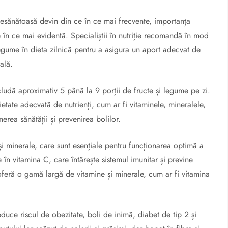
ia nesănătoasă devin din ce în ce mai frecvente, importanța
în ce mai evidentă. Specialiștii în nutriție recomandă în mod
egume în dieta zilnică pentru a asigura un aport adecvat de
ală.
includă aproximativ 5 până la 9 porții de fructe și legume pe zi.
ietate adecvată de nutrienți, cum ar fi vitaminele, mineralele,
nerea sănătății și prevenirea bolilor.
și minerale, care sunt esențiale pentru funcționarea optimă a
în vitamina C, care întărește sistemul imunitar și previne
 oferă o gamă largă de vitamine și minerale, cum ar fi vitamina
duce riscul de obezitate, boli de inimă, diabet de tip 2 și