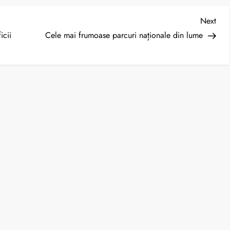
Nex
Next
Post
icii
Cele mai frumoase parcuri naționale din lume