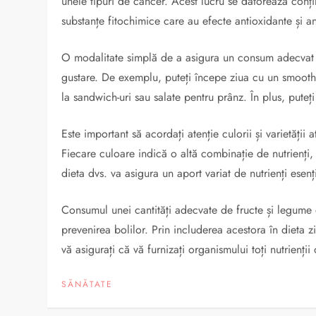
unele tipuri de cancer. Acest lucru se datorează conținu
substanțe fitochimice care au efecte antioxidante și an
O modalitate simplă de a asigura un consum adecvat de
gustare. De exemplu, puteți începe ziua cu un smooth
la sandwich-uri sau salate pentru prânz. În plus, puteț
Este important să acordați atenție culorii și varietății
Fiecare culoare indică o altă combinație de nutrienți, 
dieta dvs. va asigura un aport variat de nutrienți esenți
Consumul unei cantități adecvate de fructe și legume 
prevenirea bolilor. Prin includerea acestora în dieta zi
vă asigurați că vă furnizați organismului toți nutrienț
SĂNĂTATE