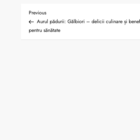
N
Previous
Previous
Post
Aurul pădurii: Gălbiori – delicii culinare și benef
a
pentru sănătate
v
i
g
a
r
e
î