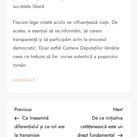
societate liberă.
Fiecare lege votată acolo ne influențează viața. De
aceea, e esențial să ne informăm, să cerem
transparență și să participăm activ la procesul
democratic. Doar astfel Camera Deputaților rămâne
ceea ce trebuie să fie: vocea autentică a poporului
român.
GENERALE
N
Previous
Next
Previous
Next
Post
Post
Ce înseamnă
De ce inițiativa
a
diferențialul și ce rol are
cetățenească este un
la transmisie
drept fundamental