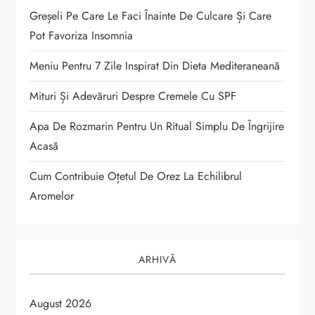
t
Greșeli Pe Care Le Faci Înainte De Culcare Și Care
Pot Favoriza Insomnia
i
Meniu Pentru 7 Zile Inspirat Din Dieta Mediteraneană
c
Mituri Și Adevăruri Despre Cremele Cu SPF
o
Apa De Rozmarin Pentru Un Ritual Simplu De Îngrijire
Acasă
l
Cum Contribuie Oțetul De Orez La Echilibrul
e
Aromelor
ARHIVĂ
August 2026