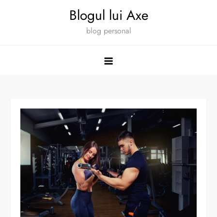
Skip
Blogul lui Axe
to
blog personal
content