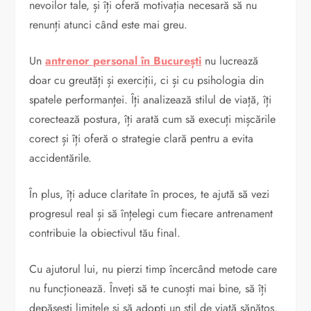
nevoilor tale, și îți oferă motivația necesară să nu
renunți atunci când este mai greu.
Un
antrenor personal în București
nu lucrează
doar cu greutăți și exerciții, ci și cu psihologia din
spatele performanței. Îți analizează stilul de viață, îți
corectează postura, îți arată cum să execuți mișcările
corect și îți oferă o strategie clară pentru a evita
accidentările.
În plus, îți aduce claritate în proces, te ajută să vezi
progresul real și să înțelegi cum fiecare antrenament
contribuie la obiectivul tău final.
Cu ajutorul lui, nu pierzi timp încercând metode care
nu funcționează. Înveți să te cunoști mai bine, să îți
depășești limitele și să adopți un stil de viață sănătos,