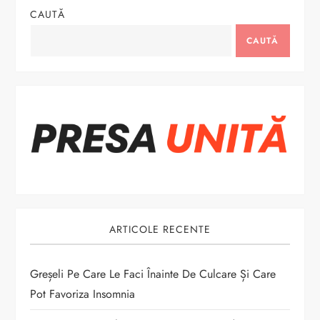
g
CAUTĂ
a
CAUTĂ
r
e
î
n
a
ARTICOLE RECENTE
r
t
Greșeli Pe Care Le Faci Înainte De Culcare Și Care
Pot Favoriza Insomnia
i