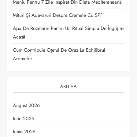
Meniu Pentru 7 Zile Inspirat Din Dieta Mediteraneană
c
Mituri Și Adevăruri Despre Cremele Cu SPF
o
Apa De Rozmarin Pentru Un Ritual Simplu De Îngrijire
Acasă
l
Cum Contribuie Oțetul De Orez La Echilibrul
e
Aromelor
ARHIVĂ
August 2026
Iulie 2026
Iunie 2026