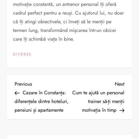
motivație constantă, un antrenor personal îți oferă
cadrul perfect pentru a reuși. Cu ajutorul lui, nu doar
că îți atingi obiectivele, ci înveți să le menții pe
termen lung, transformând mișcarea într-un obicei
care îți schimbă viața în bine.
DIVERSE
N
Previous
Next
Previous
Next
Post
Post
Cazare în Constanța:
Cum te ajută un personal
a
diferențele dintre hoteluri,
trainer să-ți menții
pensiuni și apartamente
motivația în timp
v
i