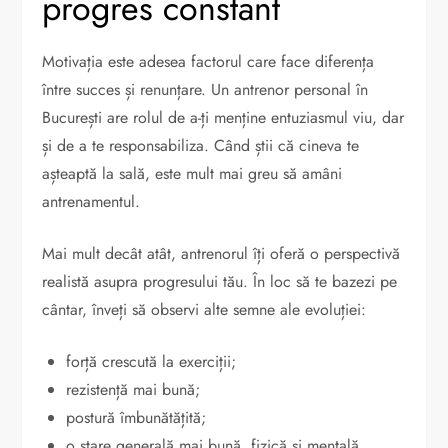
progres constant
Motivația este adesea factorul care face diferența
între succes și renunțare. Un antrenor personal în
București are rolul de a-ți menține entuziasmul viu, dar
și de a te responsabiliza. Când știi că cineva te
așteaptă la sală, este mult mai greu să amâni
antrenamentul.
Mai mult decât atât, antrenorul îți oferă o perspectivă
realistă asupra progresului tău. În loc să te bazezi pe
cântar, înveți să observi alte semne ale evoluției:
forță crescută la exerciții;
rezistență mai bună;
postură îmbunătățită;
o stare generală mai bună, fizică și mentală.