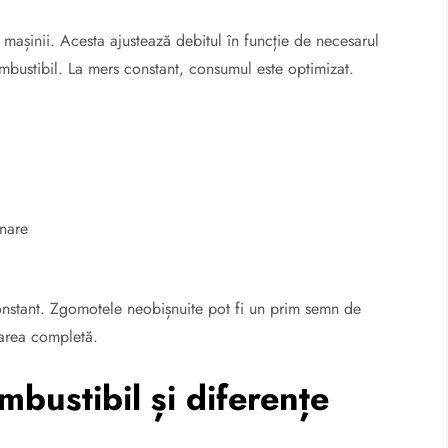
așinii. Acesta ajustează debitul în funcție de necesarul
mbustibil. La mers constant, consumul este optimizat.
:
onare
onstant. Zgomotele neobișnuite pot fi un prim semn de
tarea completă.
bustibil și diferențe