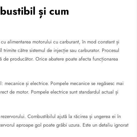
ustibil și cum
u alimentarea motorului cu carburant, în mod constant și
l trimite către sistemul de injecție sau carburator. Procesul
ită de producător. Orice abatere poate afecta funcționarea
il: mecanice și electrice. Pompele mecanice se regăsesc mai
irect de motor. Pompele electrice sunt standardul actual și
rezervorului. Combustibilul ajută la răcirea și ungerea ei în
zervorul aproape gol poate grăbi uzura. Este un detaliu ignorat