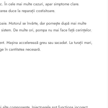
c. În cele mai multe cazuri, apar simptome clare.
rea duce la reparații costisitoare.
aie. Motorul se învârte, dar pornește după mai multe
în sistem. De multe ori, pompa nu mai face față cerințelor.
ent. Mașina accelerează greu sau sacadat. La turații mari,
e în cantitatea necesară.
 alte componente. Injectoarele pot funcționa incorect.