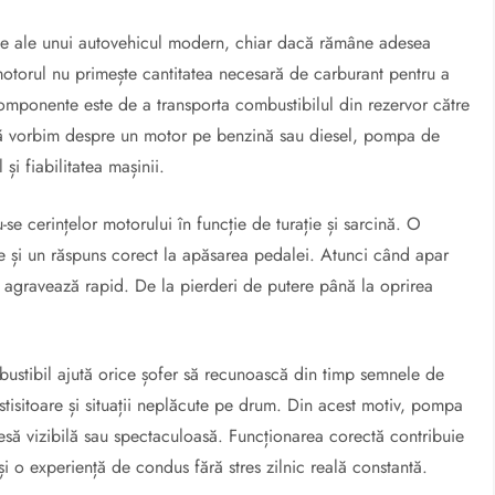
ale ale unui autovehicul modern, chiar dacă rămâne adesea
 motorul nu primește cantitatea necesară de carburant pentru a
componente este de a transporta combustibilul din rezervor către
dacă vorbim despre un motor pe benzină sau diesel, pompa de
i fiabilitatea mașinii.
se cerințelor motorului în funcție de turație și sarcină. O
de și un răspuns corect la apăsarea pedalei. Atunci când apar
e agravează rapid. De la pierderi de putere până la oprirea
stibil ajută orice șofer să recunoască din timp semnele de
tisitoare și situații neplăcute pe drum. Din acest motiv, pompa
esă vizibilă sau spectaculoasă. Funcționarea corectă contribuie
i o experiență de condus fără stres zilnic reală constantă.