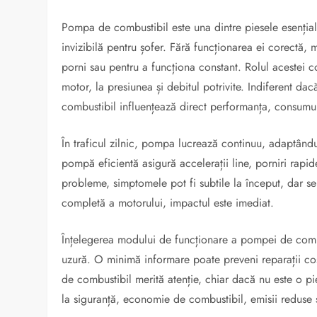
Pompa de combustibil este una dintre piesele esenți
invizibilă pentru șofer. Fără funcționarea ei corectă,
porni sau pentru a funcționa constant. Rolul acestei 
motor, la presiunea și debitul potrivite. Indiferent 
combustibil influențează direct performanța, consumul ș
În traficul zilnic, pompa lucrează continuu, adaptându-
pompă eficientă asigură accelerații line, porniri rapi
probleme, simptomele pot fi subtile la început, dar s
completă a motorului, impactul este imediat.
Înțelegerea modului de funcționare a pompei de combu
uzură. O minimă informare poate preveni reparații cos
de combustibil merită atenție, chiar dacă nu este o pi
la siguranță, economie de combustibil, emisii reduse ș