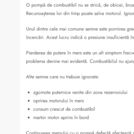
O pompă de combustibil nu se strică, de obicei, brus
Recunoașterea lor din timp poate salva motorul. Ignora
Unul dintre cele mai comune semne este pornirea greo
încercări. Acest lucru indică o presiune insuficientă 
Pierderea de putere în mers este un alt simptom frecv
problema devine mai evidentă. Combustibilul nu ajung
Alte semne care nu trebuie ignorate:
zgomote puternice venite din zona rezervorului
oprirea motorului în mers
consum crescut de combustibil
martor motor aprins în bord
Continuarea mersului cu o pompă defectă afectează și