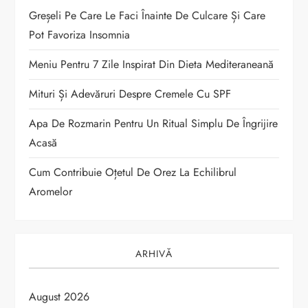
Greșeli Pe Care Le Faci Înainte De Culcare Și Care
c
Pot Favoriza Insomnia
o
Meniu Pentru 7 Zile Inspirat Din Dieta Mediteraneană
l
Mituri Și Adevăruri Despre Cremele Cu SPF
e
Apa De Rozmarin Pentru Un Ritual Simplu De Îngrijire
Acasă
Cum Contribuie Oțetul De Orez La Echilibrul
Aromelor
ARHIVĂ
August 2026