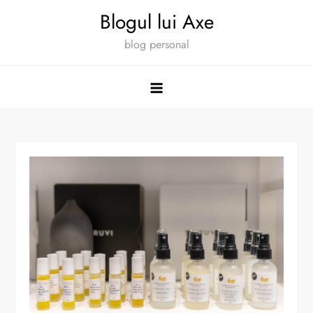
Skip
Blogul lui Axe
to
blog personal
content