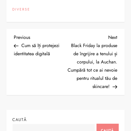
DIVERSE
N
Previous
Next
Previous
Next
Post
Post
Cum să îți protejezi
Black Friday la produse
a
identitatea digitală
de îngrijire a tenului și
corpului, la Auchan.
v
Cumpără tot ce ai nevoie
i
pentru ritualul tău de
skincare!
g
a
r
CAUTĂ
CAUTĂ