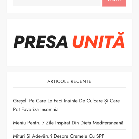
e
î
n
a
r
t
ARTICOLE RECENTE
i
Greșeli Pe Care Le Faci Înainte De Culcare Și Care
c
Pot Favoriza Insomnia
o
Meniu Pentru 7 Zile Inspirat Din Dieta Mediteraneană
l
Mituri Și Adevăruri Despre Cremele Cu SPF