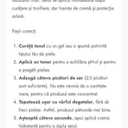
rezultatul final. Serul se aplică întotdeauna după
curățare și tonifiere, dar înainte de cremă și protecția
solară.
Pașii corecți:
Curăță tenul
cu un gel sau o spumă potrivită
tipului tău de piele.
Aplică un toner
pentru a echilibra pH-ul și pentru
a pregăti pielea.
Adaugă câteva picături de ser
(2-3 picături
sunt suficiente). Nu este nevoie de o cantitate
mare, pentru că produsul este concentrat.
Tapotează ușor cu vârful degetelor
, fără să
freci pielea. Astfel, produsul pătrunde mai bine.
Așteaptă câteva secunde
, apoi aplică crema
hidratantă pentru a sigila serul.