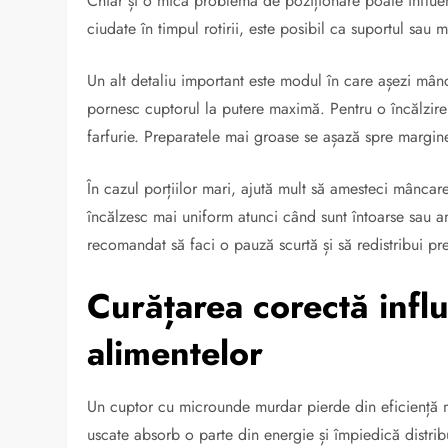
Chiar și o mică problemă de poziționare poate influ
ciudate în timpul rotirii, este posibil ca suportul sau m
Un alt detaliu important este modul în care așezi mânc
pornesc cuptorul la putere maximă. Pentru o încălzire
farfurie. Preparatele mai groase se așază spre margin
În cazul porțiilor mari, ajută mult să amesteci mâncar
încălzesc mai uniform atunci când sunt întoarse sau a
recomandat să faci o pauză scurtă și să redistribui pr
Curățarea corectă infl
alimentelor
Un cuptor cu microunde murdar pierde din eficiență m
uscate absorb o parte din energie și împiedică distribu