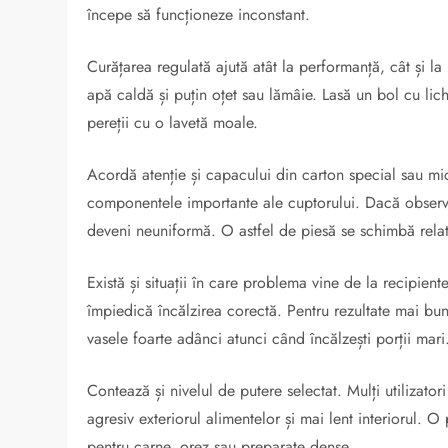
începe să funcționeze inconstant.
Curățarea regulată ajută atât la performanță, cât și la 
apă caldă și puțin oțet sau lămâie. Lasă un bol cu lich
pereții cu o lavetă moale.
Acordă atenție și capacului din carton special sau mic
componentele importante ale cuptorului. Dacă observi
deveni neuniformă. O astfel de piesă se schimbă relati
Există și situații în care problema vine de la recipient
împiedică încălzirea corectă. Pentru rezultate mai bun
vasele foarte adânci atunci când încălzești porții mari
Contează și nivelul de putere selectat. Mulți utilizato
agresiv exteriorul alimentelor și mai lent interiorul. 
pentru carne, orez sau preparate dense.