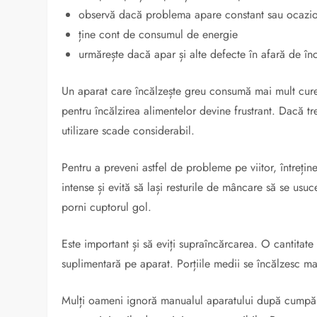
observă dacă problema apare constant sau ocazi
ține cont de consumul de energie
urmărește dacă apar și alte defecte în afară de în
Un aparat care încălzește greu consumă mai mult curen
pentru încălzirea alimentelor devine frustrant. Dacă t
utilizare scade considerabil.
Pentru a preveni astfel de probleme pe viitor, întreține
intense și evită să lași resturile de mâncare să se usuc
porni cuptorul gol.
Este important și să eviți supraîncărcarea. O cantitat
suplimentară pe aparat. Porțiile medii se încălzesc ma
Mulți oameni ignoră manualul aparatului după cumpăra