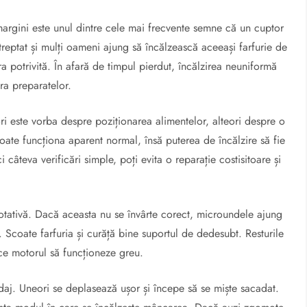
argini este unul dintre cele mai frecvente semne că un cuptor
eptat și mulți oameni ajung să încălzească aceeași farfurie de
a potrivită. În afară de timpul pierdut, încălzirea neuniformă
ra preparatelor.
i este vorba despre poziționarea alimentelor, alteori despre o
oate funcționa aparent normal, însă puterea de încălzire să fie
 câteva verificări simple, poți evita o reparație costisitoare și
a rotativă. Dacă aceasta nu se învârte corect, microundele ajung
. Scoate farfuria și curăță bine suportul de dedesubt. Resturile
ce motorul să funcționeze greu.
daj. Uneori se deplasează ușor și începe să se miște sacadat.