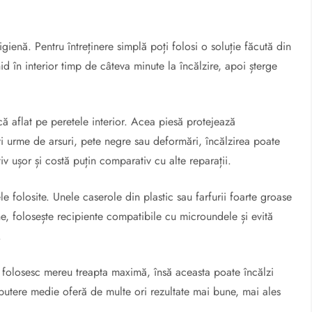
igienă. Pentru întreținere simplă poți folosi o soluție făcută din
id în interior timp de câteva minute la încălzire, apoi șterge
ă aflat pe peretele interior. Acea piesă protejează
 urme de arsuri, pete negre sau deformări, încălzirea poate
v ușor și costă puțin comparativ cu alte reparații.
ele folosite. Unele caserole din plastic sau farfurii foarte groase
e, folosește recipiente compatibile cu microundele și evită
.
ri folosesc mereu treapta maximă, însă aceasta poate încălzi
O putere medie oferă de multe ori rezultate mai bune, mai ales