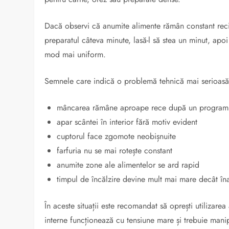
Dacă observi că anumite alimente rămân constant reci 
preparatul câteva minute, lasă-l să stea un minut, apo
mod mai uniform.
Semnele care indică o problemă tehnică mai serioasă 
mâncarea rămâne aproape rece după un program
apar scântei în interior fără motiv evident
cuptorul face zgomote neobișnuite
farfuria nu se mai rotește constant
anumite zone ale alimentelor se ard rapid
timpul de încălzire devine mult mai mare decât în
În aceste situații este recomandat să oprești utilizare
interne funcționează cu tensiune mare și trebuie mani