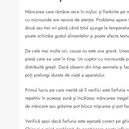
Mâncarea care rămâne rece în mijloc și fierbinte pe m
cu microunde are nevoie de atenție. Problema apare tr
două sau trei ori până când totul ajunge la temperatur
poate schimba gustul alimentelor și poate afecta textu
De cele mai multe ori, cauza nu este una gravă. Uneor
piesă care s-a uzat în timp. Un cuptor cu microunde p
distribuită greșit. Dacă observi din timp semnele și faci
poți prelungi durata de viață a aparatului.
Primul lucru pe care merită să îl verifici este farfuri
repetitiv în aceeași zonă și încălzesc mâncarea inegal
de mâncare sau grăsime pot bloca mișcarea și pot fa
Verifică apoi dacă farfuria este așezată corect pe ghi