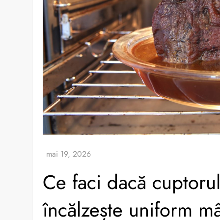
Ce faci dacă cuptoru
încălzește uniform m