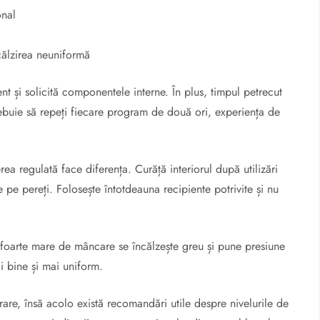
onal
călzirea neuniformă
t și solicită componentele interne. În plus, timpul petrecut
rebuie să repeți fiecare program de două ori, experiența de
rea regulată face diferența. Curăță interiorul după utilizări
e pe pereți. Folosește întotdeauna recipiente potrivite și nu
e foarte mare de mâncare se încălzește greu și pune presiune
i bine și mai uniform.
re, însă acolo există recomandări utile despre nivelurile de