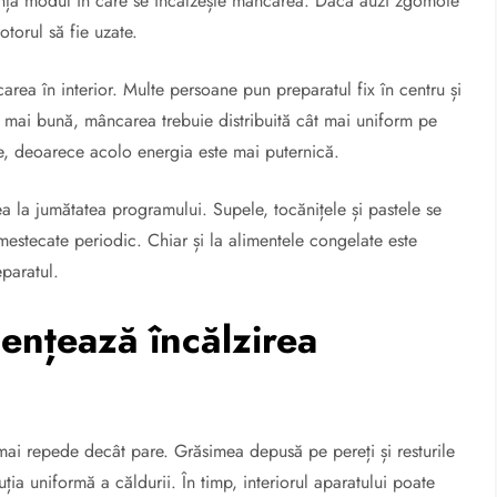
ența modul în care se încălzește mâncarea. Dacă auzi zgomote
otorul să fie uzate.
area în interior. Multe persoane pun preparatul fix în centru și
 mai bună, mâncarea trebuie distribuită cât mai uniform pe
e, deoarece acolo energia este mai puternică.
ea la jumătatea programului. Supele, tocănițele și pastele se
mestecate periodic. Chiar și la alimentele congelate este
eparatul.
uențează încălzirea
ai repede decât pare. Grăsimea depusă pe pereți și resturile
ția uniformă a căldurii. În timp, interiorul aparatului poate