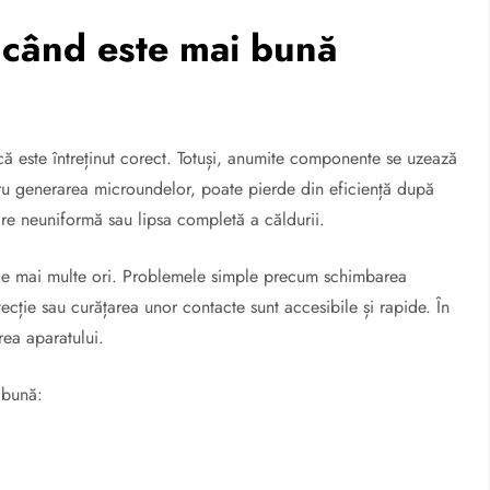
 când este mai bună
ă este întreținut corect. Totuși, anumite componente se uzează
tru generarea microundelor, poate pierde din eficiență după
ire neuniformă sau lipsa completă a căldurii.
cele mai multe ori. Problemele simple precum schimbarea
ecție sau curățarea unor contacte sunt accesibile și rapide. În
rea aparatului.
i bună: