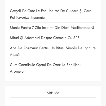
r
t
Greșeli Pe Care Le Faci Înainte De Culcare Și Care
Pot Favoriza Insomnia
i
Meniu Pentru 7 Zile Inspirat Din Dieta Mediteraneană
c
Mituri Și Adevăruri Despre Cremele Cu SPF
o
Apa De Rozmarin Pentru Un Ritual Simplu De Îngrijire
Acasă
l
Cum Contribuie Oțetul De Orez La Echilibrul
e
Aromelor
ARHIVĂ