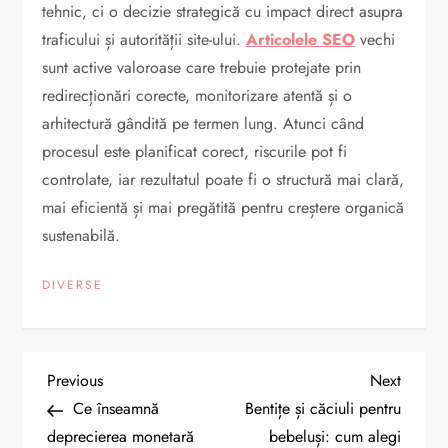
tehnic, ci o decizie strategică cu impact direct asupra
traficului și autorității site-ului.
Articolele SEO
vechi
sunt active valoroase care trebuie protejate prin
redirecționări corecte, monitorizare atentă și o
arhitectură gândită pe termen lung. Atunci când
procesul este planificat corect, riscurile pot fi
controlate, iar rezultatul poate fi o structură mai clară,
mai eficientă și mai pregătită pentru creștere organică
sustenabilă.
DIVERSE
N
Previous
Next
Previous
Next
Post
Post
Ce înseamnă
Bentițe și căciuli pentru
a
deprecierea monetară
bebeluși: cum alegi