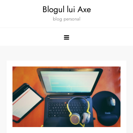
Skip
Blogul lui Axe
to
blog personal
content