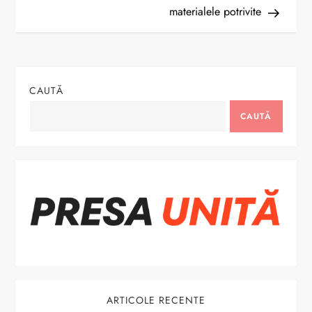
materialele potrivite
v
i
g
CAUTĂ
a
CAUTĂ
r
e
î
n
a
ARTICOLE RECENTE