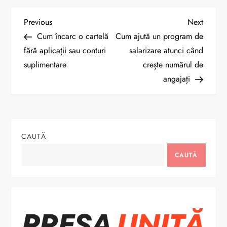
N
Previous
Next
Previous
Next
Post
Post
Cum încarc o cartelă
Cum ajută un program de
a
fără aplicații sau conturi
salarizare atunci când
suplimentare
crește numărul de
v
angajați
i
g
CAUTĂ
a
CAUTĂ
r
e
î