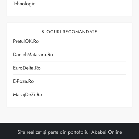
Tehnologie
BLOGURI RECOMANDATE
PretulOK.ro
Daniel-Matasaru.ro
EuroDelta.ro
E-Poze.ro
MasajDeZi.ro
Site realizat și parte din portofoliul
Ababei Online