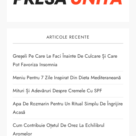
n
a
r
ARTICOLE RECENTE
t
Greșeli Pe Care Le Faci Înainte De Culcare Și Care
i
Pot Favoriza Insomnia
c
Meniu Pentru 7 Zile Inspirat Din Dieta Mediteraneană
o
Mituri Și Adevăruri Despre Cremele Cu SPF
Apa De Rozmarin Pentru Un Ritual Simplu De Îngrijire
l
Acasă
e
Cum Contribuie Oțetul De Orez La Echilibrul
Aromelor