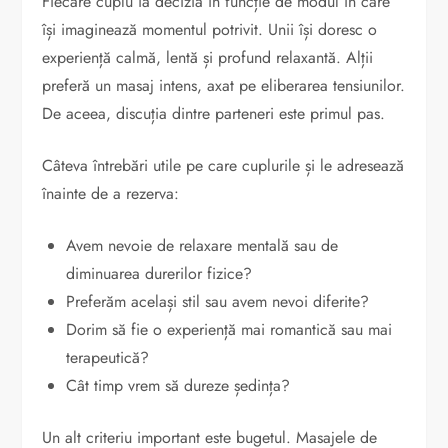
Fiecare cuplu ia decizia în funcție de modul în care
își imaginează momentul potrivit. Unii își doresc o
experiență calmă, lentă și profund relaxantă. Alții
preferă un masaj intens, axat pe eliberarea tensiunilor.
De aceea, discuția dintre parteneri este primul pas.
Câteva întrebări utile pe care cuplurile și le adresează
înainte de a rezerva:
Avem nevoie de relaxare mentală sau de
diminuarea durerilor fizice?
Preferăm același stil sau avem nevoi diferite?
Dorim să fie o experiență mai romantică sau mai
terapeutică?
Cât timp vrem să dureze ședința?
Un alt criteriu important este bugetul. Masajele de