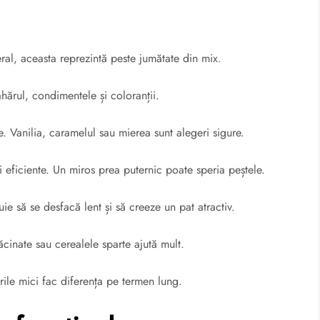
al, aceasta reprezintă peste jumătate din mix.
ahărul, condimentele și coloranții.
. Vanilia, caramelul sau mierea sunt alegeri sigure.
i eficiente. Un miros prea puternic poate speria peștele.
ie să se desfacă lent și să creeze un pat atractiv.
ăcinate sau cerealele sparte ajută mult.
rile mici fac diferența pe termen lung.