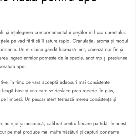
ii și înțelegerea comportamentului peștilor în lipsa curentului.
peștele pe vad fără să îl sature rapid. Granulația, aroma și modul
onstante. Un mix bine gândit lucrează lent, creează nor fin și
egerea ingredientelor pornește de la specie, anotimp și presiunea
peratura apei.
ritive, în timp ce vara acceptă adaosuri mai consistente.
 leagă bine și una care se desface prea repede. În plus,
 ape limpezi. Un pescar atent testează mereu consistența și
ie, nutriție și mecanică, calibrat pentru fiecare partidă. În acest
recut pe mal produce mai multe trăsături și capturi constante