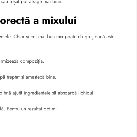
l sau roșul pot atrage mai bine.
orectă a mixului
entele. Chiar și cel mai bun mix poate da greș dacă este
formizează compoziția.
ă treptat și amestecă bine.
ihnă ajută ingredientele să absoarbă lichidul.
lă. Pentru un rezultat optim: