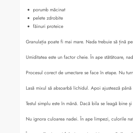
porumb măcinat
pelete zdrobite
făinuri proteice
Granulația poate fi mai mare. Nada trebuie să țină peș
Umiditatea este un factor cheie. În ape stătătoare, nad
Procesul corect de umectare se face în etape. Nu turn
Lasă mixul să absoarbă lichidul. Apoi ajustează până o
Testul simplu este în mână. Dacă bila se leagă bine și
Nu ignora culoarea nadei. În ape limpezi, culorile nat