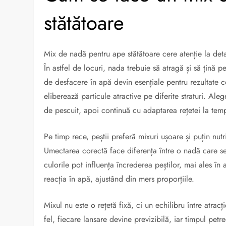
stătătoare
Mix de nadă pentru ape stătătoare cere atenție la detal
În astfel de locuri, nada trebuie să atragă și să țină 
de desfacere în apă devin esențiale pentru rezultate c
eliberează particule atractive pe diferite straturi. Al
de pescuit, apoi continuă cu adaptarea rețetei la tem
Pe timp rece, peștii preferă mixuri ușoare și puțin nut
Umectarea corectă face diferența între o nadă care se
culorile pot influența încrederea peștilor, mai ales în
reacția în apă, ajustând din mers proporțiile.
Mixul nu este o rețetă fixă, ci un echilibru între atracț
fel, fiecare lansare devine previzibilă, iar timpul pet