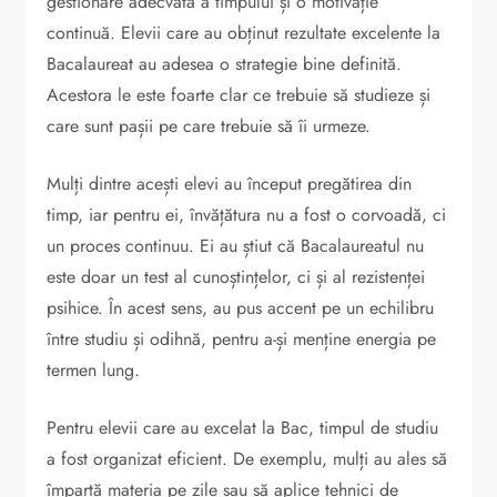
gestionare adecvată a timpului și o motivație
continuă. Elevii care au obținut rezultate excelente la
Bacalaureat au adesea o strategie bine definită.
Acestora le este foarte clar ce trebuie să studieze și
care sunt pașii pe care trebuie să îi urmeze.
Mulți dintre acești elevi au început pregătirea din
timp, iar pentru ei, învățătura nu a fost o corvoadă, ci
un proces continuu. Ei au știut că Bacalaureatul nu
este doar un test al cunoștințelor, ci și al rezistenței
psihice. În acest sens, au pus accent pe un echilibru
între studiu și odihnă, pentru a-și menține energia pe
termen lung.
Pentru elevii care au excelat la Bac, timpul de studiu
a fost organizat eficient. De exemplu, mulți au ales să
împartă materia pe zile sau să aplice tehnici de