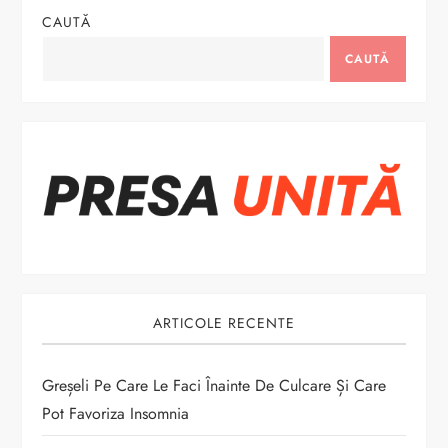
g
CAUTĂ
a
CAUTĂ
r
e
î
n
a
ARTICOLE RECENTE
r
t
Greșeli Pe Care Le Faci Înainte De Culcare Și Care
Pot Favoriza Insomnia
i