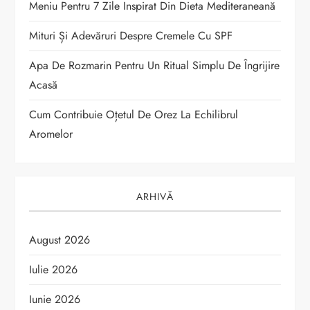
Meniu Pentru 7 Zile Inspirat Din Dieta Mediteraneană
c
Mituri Și Adevăruri Despre Cremele Cu SPF
o
Apa De Rozmarin Pentru Un Ritual Simplu De Îngrijire
Acasă
l
Cum Contribuie Oțetul De Orez La Echilibrul
e
Aromelor
ARHIVĂ
August 2026
Iulie 2026
Iunie 2026