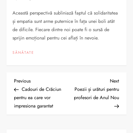
Această perspectivă subliniază faptul că solidaritatea
și empatia sunt arme puternice în fața unei boli atât
de dificile. Fiecare dintre noi poate fi o sursă de
sprijin emoțional pentru cei aflați în nevoie.
SĂNĂTATE
N
Previous
Next
Previous
Next
Post
Post
Cadouri de Crăciun
Poezii și urături pentru
a
pentru ea care vor
profesori de Anul Nou
impresiona garantat
v
i