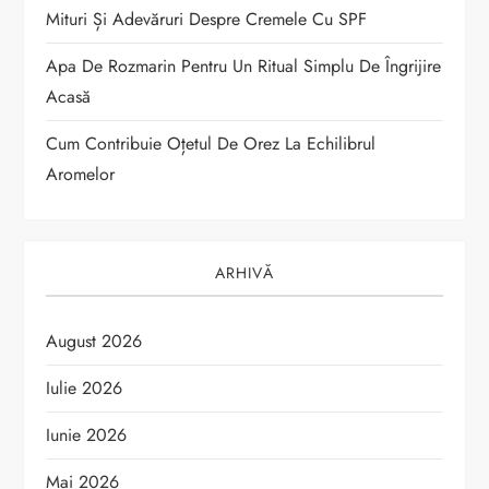
c
Mituri Și Adevăruri Despre Cremele Cu SPF
o
Apa De Rozmarin Pentru Un Ritual Simplu De Îngrijire
Acasă
l
Cum Contribuie Oțetul De Orez La Echilibrul
e
Aromelor
ARHIVĂ
August 2026
Iulie 2026
Iunie 2026
Mai 2026