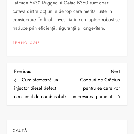
Latitude 5430 Rugged și Getac B360 sunt doar
câteva dintre opțiunile de top care merită luate în
considerare. În final, investiția într-un laptop robust se
traduce prin eficiență, siguranță și longevitate.
TEHNOLOGIE
N
Previous
Next
Previous
Next
Post
Post
Cum afectează un
Cadouri de Crăciun
a
injector diesel defect
pentru ea care vor
consumul de combustibil?
impresiona garantat
v
i
g
CAUTĂ