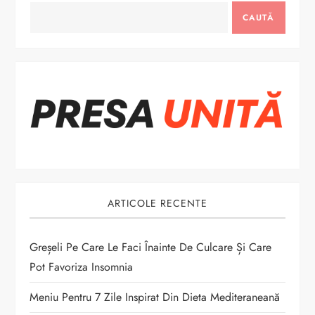
a
CAUTĂ
r
e
î
n
a
ARTICOLE RECENTE
r
t
Greșeli Pe Care Le Faci Înainte De Culcare Și Care
Pot Favoriza Insomnia
i
Meniu Pentru 7 Zile Inspirat Din Dieta Mediteraneană