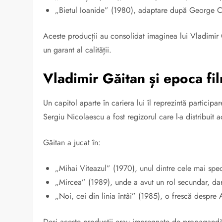
„Bietul Ioanide” (1980), adaptare după George C
Aceste producții au consolidat imaginea lui Vladimir 
un garant al calității.
Vladimir Găitan și epoca fil
Un capitol aparte în cariera lui îl reprezintă participa
Sergiu Nicolaescu a fost regizorul care l-a distribuit 
Găitan a jucat în:
„Mihai Viteazul” (1970), unul dintre cele mai spe
„Mircea” (1989), unde a avut un rol secundar, da
„Noi, cei din linia întâi” (1985), o frescă despre
Deși aceste producții erau impregnate de propagandă, 