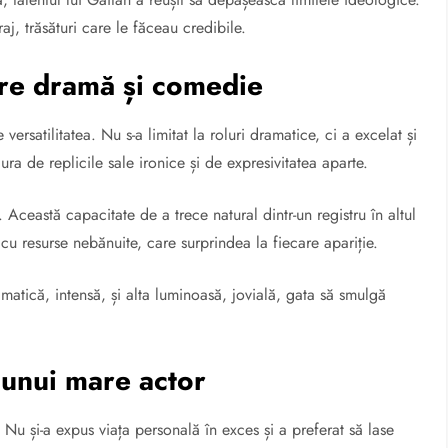
aj, trăsături care le făceau credibile.
ntre dramă și comedie
versatilitatea. Nu s-a limitat la roluri dramatice, ci a excelat și
ra de replicile sale ironice și de expresivitatea aparte.
 Această capacitate de a trece natural dintr-un registru în altul
cu resurse nebănuite, care surprindea la fiecare apariție.
amatică, intensă, și alta luminoasă, jovială, gata să smulgă
a unui mare actor
u și-a expus viața personală în exces și a preferat să lase