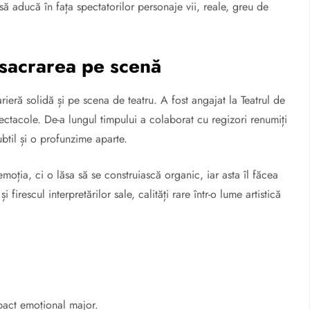
să aducă în fața spectatorilor personaje vii, reale, greu de
onsacrarea pe scenă
arieră solidă și pe scena de teatru. A fost angajat la Teatrul de
tacole. De-a lungul timpului a colaborat cu regizori renumiți
btil și o profunzime aparte.
moția, ci o lăsa să se construiască organic, iar asta îl făcea
 firescul interpretărilor sale, calități rare într-o lume artistică
pact emoțional major.