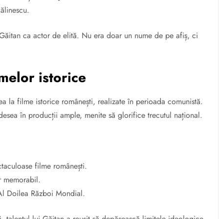
ălinescu.
Găitan ca actor de elită. Nu era doar un nume de pe afiș, ci
melor istorice
rea la filme istorice românești, realizate în perioada comunistă.
adesea în producții ample, menite să glorifice trecutul național.
ctaculoase filme românești.
r memorabil.
 Al Doilea Război Mondial.
talentul lui Găitan a reușit să depășească limitele ideologice.