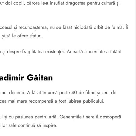
ut doi copii, cărora le-a insuflat dragostea pentru cultură și
cesul și recunoașterea, nu s-a lăsat niciodată orbit de faimă. Îi
și să le ofere sfaturi.
 și despre fragilitatea existenței. Această sinceritate a întărit
ladimir Găitan
cinci decenii. A lăsat în urmă peste 40 de filme și zeci de
ar cea mai mare recompensă a fost iubirea publicului.
 și cu pasiunea pentru artă. Generațiile tinere îl descoperă
ilor sale continuă să inspire.