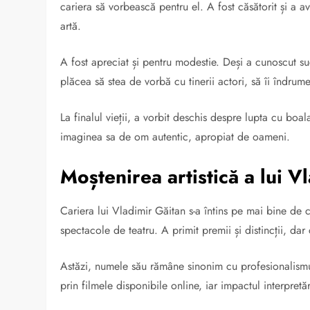
cariera să vorbească pentru el. A fost căsătorit și a av
artă.
A fost apreciat și pentru modestie. Deși a cunoscut suc
plăcea să stea de vorbă cu tinerii actori, să îi îndrume 
La finalul vieții, a vorbit deschis despre lupta cu boala
imaginea sa de om autentic, apropiat de oameni.
Moștenirea artistică a lui V
Cariera lui Vladimir Găitan s-a întins pe mai bine de 
spectacole de teatru. A primit premii și distincții, d
Astăzi, numele său rămâne sinonim cu profesionalismul
prin filmele disponibile online, iar impactul interpretăr