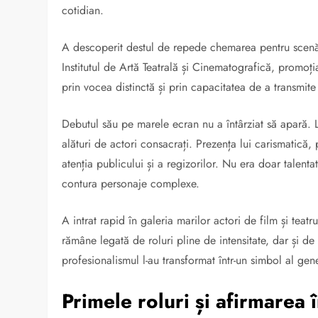
cotidian.
A descoperit destul de repede chemarea pentru scenă, i
Institutul de Artă Teatrală și Cinematografică, promoți
prin vocea distinctă și prin capacitatea de a transmite
Debutul său pe marele ecran nu a întârziat să apară. La
alături de actori consacrați. Prezența lui carismatică, 
atenția publicului și a regizorilor. Nu era doar talenta
contura personaje complexe.
A intrat rapid în galeria marilor actori de film și tea
rămâne legată de roluri pline de intensitate, dar și de
profesionalismul l-au transformat într-un simbol al gene
Primele roluri și afirmarea 