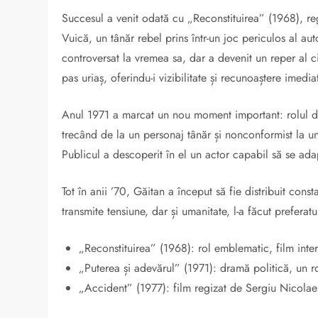
Succesul a venit odată cu „Reconstituirea” (1968), regi
Vuică, un tânăr rebel prins într-un joc periculos al aut
controversat la vremea sa, dar a devenit un reper al c
pas uriaș, oferindu-i vizibilitate și recunoaștere imedia
Anul 1971 a marcat un nou moment important: rolul din
trecând de la un personaj tânăr și nonconformist la unu
Publicul a descoperit în el un actor capabil să se adap
Tot în anii ’70, Găitan a început să fie distribuit cons
transmite tensiune, dar și umanitate, l-a făcut preferat
„Reconstituirea” (1968): rol emblematic, film inte
„Puterea și adevărul” (1971): dramă politică, un r
„Accident” (1977): film regizat de Sergiu Nicolaes