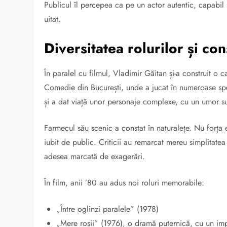
Publicul îl percepea ca pe un actor autentic, capabil 
uitat.
Diversitatea rolurilor și c
În paralel cu filmul, Vladimir Găitan și-a construit o c
Comedie din București, unde a jucat în numeroase spec
și a dat viață unor personaje complexe, cu un umor su
Farmecul său scenic a constat în naturalețe. Nu forța e
iubit de public. Criticii au remarcat mereu simplitatea și
adesea marcată de exagerări.
În film, anii ’80 au adus noi roluri memorabile:
„Între oglinzi paralele” (1978)
„Mere roșii” (1976), o dramă puternică, cu un im