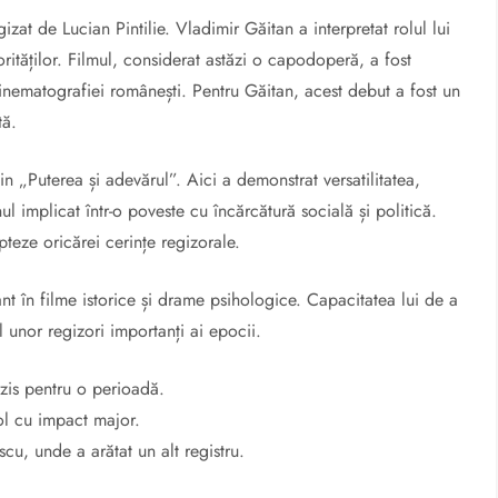
zat de Lucian Pintilie. Vladimir Găitan a interpretat rolul lui
orităților. Filmul, considerat astăzi o capodoperă, a fost
inematografiei românești. Pentru Găitan, acest debut a fost un
tă.
 „Puterea și adevărul”. Aici a demonstrat versatilitatea,
l implicat într-o poveste cu încărcătură socială și politică.
teze oricărei cerințe regizorale.
tant în filme istorice și drame psihologice. Capacitatea lui de a
ul unor regizori importanți ai epocii.
rzis pentru o perioadă.
ol cu impact major.
cu, unde a arătat un alt registru.