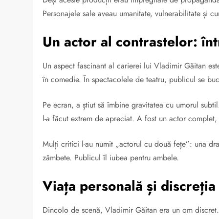
Personajele sale aveau umanitate, vulnerabilitate și cur
Un actor al contrastelor: î
Un aspect fascinant al carierei lui Vladimir Găitan este 
în comedie. În spectacolele de teatru, publicul se bucu
Pe ecran, a știut să îmbine gravitatea cu umorul subtil.
l-a făcut extrem de apreciat. A fost un actor complet, 
Mulți critici l-au numit „actorul cu două fețe”: una dr
zâmbete. Publicul îl iubea pentru ambele.
Viața personală și discreți
Dincolo de scenă, Vladimir Găitan era un om discret. N