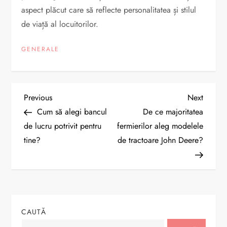
aspect plăcut care să reflecte personalitatea și stilul
de viață al locuitorilor.
GENERALE
N
Previous
Next
Previous
Next
Post
Post
Cum să alegi bancul
De ce majoritatea
a
de lucru potrivit pentru
fermierilor aleg modelele
tine?
de tractoare John Deere?
v
i
g
CAUTĂ
a