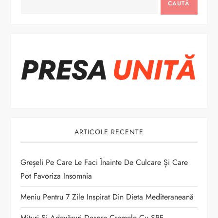
CAUTĂ
r
e
î
n
a
r
ARTICOLE RECENTE
t
Greșeli Pe Care Le Faci Înainte De Culcare Și Care
i
Pot Favoriza Insomnia
c
Meniu Pentru 7 Zile Inspirat Din Dieta Mediteraneană
Mituri Și Adevăruri Despre Cremele Cu SPF