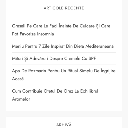
r
ARTICOLE RECENTE
t
Greșeli Pe Care Le Faci Înainte De Culcare Și Care
i
Pot Favoriza Insomnia
c
Meniu Pentru 7 Zile Inspirat Din Dieta Mediteraneană
o
Mituri Și Adevăruri Despre Cremele Cu SPF
Apa De Rozmarin Pentru Un Ritual Simplu De Îngrijire
l
Acasă
e
Cum Contribuie Oțetul De Orez La Echilibrul
Aromelor
ARHIVĂ