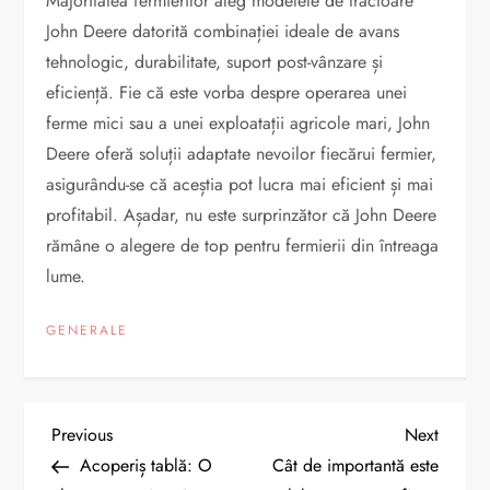
Majoritatea fermierilor aleg modelele de tractoare
John Deere datorită combinației ideale de avans
tehnologic, durabilitate, suport post-vânzare și
eficiență. Fie că este vorba despre operarea unei
ferme mici sau a unei exploatații agricole mari, John
Deere oferă soluții adaptate nevoilor fiecărui fermier,
asigurându-se că aceștia pot lucra mai eficient și mai
profitabil. Așadar, nu este surprinzător că John Deere
rămâne o alegere de top pentru fermierii din întreaga
lume.
GENERALE
N
Previous
Next
Previous
Next
Post
Post
Acoperiș tablă: O
Cât de importantă este