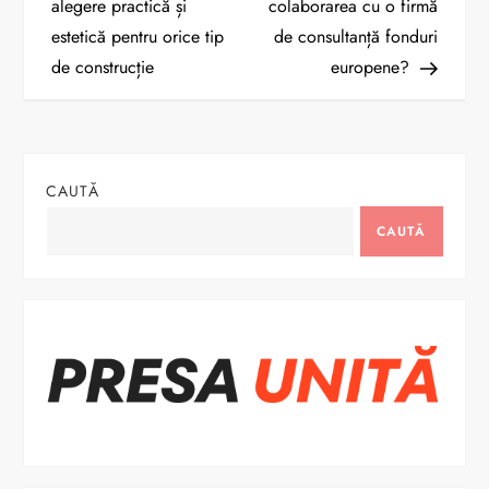
a
alegere practică și
colaborarea cu o firmă
estetică pentru orice tip
de consultanță fonduri
v
de construcție
europene?
i
g
CAUTĂ
a
CAUTĂ
r
e
î
n
a