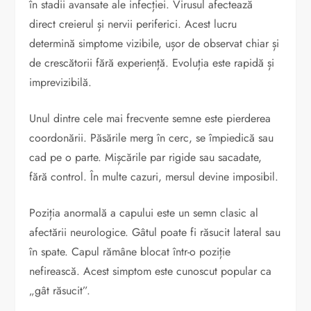
în stadii avansate ale infecției. Virusul afectează
direct creierul și nervii periferici. Acest lucru
determină simptome vizibile, ușor de observat chiar și
de crescătorii fără experiență. Evoluția este rapidă și
imprevizibilă.
Unul dintre cele mai frecvente semne este pierderea
coordonării. Păsările merg în cerc, se împiedică sau
cad pe o parte. Mișcările par rigide sau sacadate,
fără control. În multe cazuri, mersul devine imposibil.
Poziția anormală a capului este un semn clasic al
afectării neurologice. Gâtul poate fi răsucit lateral sau
în spate. Capul rămâne blocat într-o poziție
nefirească. Acest simptom este cunoscut popular ca
„gât răsucit”.