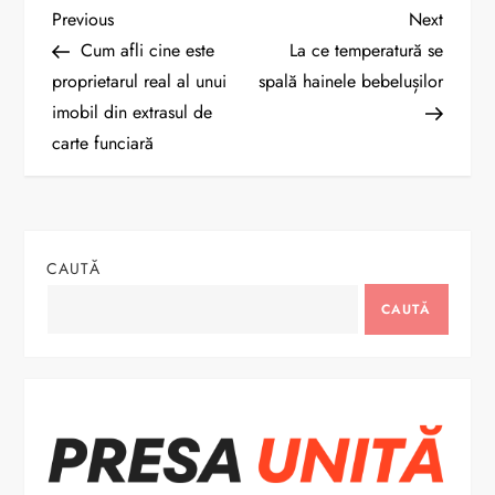
N
Previous
Next
Previous
Next
Post
Post
Cum afli cine este
La ce temperatură se
a
proprietarul real al unui
spală hainele bebelușilor
imobil din extrasul de
v
carte funciară
i
g
CAUTĂ
a
CAUTĂ
r
e
î