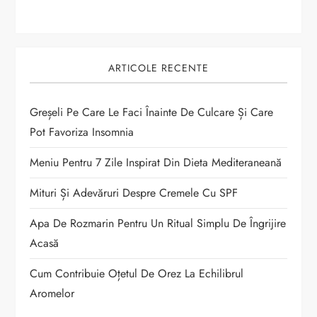
n
a
r
ARTICOLE RECENTE
t
Greșeli Pe Care Le Faci Înainte De Culcare Și Care
i
Pot Favoriza Insomnia
c
Meniu Pentru 7 Zile Inspirat Din Dieta Mediteraneană
o
Mituri Și Adevăruri Despre Cremele Cu SPF
Apa De Rozmarin Pentru Un Ritual Simplu De Îngrijire
l
Acasă
e
Cum Contribuie Oțetul De Orez La Echilibrul
Aromelor