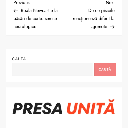
N
Previous
Next
Previous
Next
Post
Post
Boala Newcastle la
De ce pisicile
a
păsări de curte: semne
reacționează diferit la
neurologice
zgomote
v
i
g
CAUTĂ
a
CAUTĂ
r
e
î
n