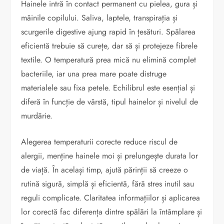
Hainele intră în contact permanent cu pielea, gura și
mâinile copilului. Saliva, laptele, transpirația și
scurgerile digestive ajung rapid în țesături. Spălarea
eficientă trebuie să curețe, dar să și protejeze fibrele
textile. O temperatură prea mică nu elimină complet
bacteriile, iar una prea mare poate distruge
materialele sau fixa petele. Echilibrul este esențial și
diferă în funcție de vârstă, tipul hainelor și nivelul de
murdărie.
Alegerea temperaturii corecte reduce riscul de
alergii, menține hainele moi și prelungește durata lor
de viață. În același timp, ajută părinții să creeze o
rutină sigură, simplă și eficientă, fără stres inutil sau
reguli complicate. Claritatea informațiilor și aplicarea
lor corectă fac diferența dintre spălări la întâmplare și