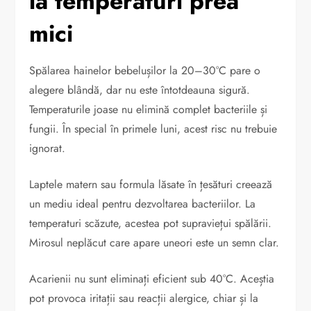
la temperaturi prea
mici
Spălarea hainelor bebelușilor la 20–30°C pare o
alegere blândă, dar nu este întotdeauna sigură.
Temperaturile joase nu elimină complet bacteriile și
fungii. În special în primele luni, acest risc nu trebuie
ignorat.
Laptele matern sau formula lăsate în țesături creează
un mediu ideal pentru dezvoltarea bacteriilor. La
temperaturi scăzute, acestea pot supraviețui spălării.
Mirosul neplăcut care apare uneori este un semn clar.
Acarienii nu sunt eliminați eficient sub 40°C. Aceștia
pot provoca iritații sau reacții alergice, chiar și la