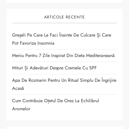
a
ARTICOLE RECENTE
r
t
Greșeli Pe Care Le Faci Înainte De Culcare Și Care
Pot Favoriza Insomnia
i
Meniu Pentru 7 Zile Inspirat Din Dieta Mediteraneană
c
Mituri Și Adevăruri Despre Cremele Cu SPF
o
Apa De Rozmarin Pentru Un Ritual Simplu De Îngrijire
Acasă
l
Cum Contribuie Oțetul De Orez La Echilibrul
e
Aromelor