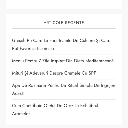
a
r
ARTICOLE RECENTE
t
i
Greșeli Pe Care Le Faci Înainte De Culcare Și Care
Pot Favoriza Insomnia
c
Meniu Pentru 7 Zile Inspirat Din Dieta Mediteraneană
o
Mituri Și Adevăruri Despre Cremele Cu SPF
l
Apa De Rozmarin Pentru Un Ritual Simplu De Îngrijire
e
Acasă
Cum Contribuie Oțetul De Orez La Echilibrul
Aromelor