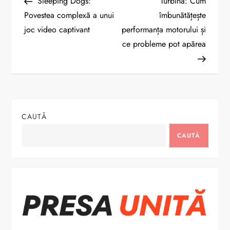
Post
Post
Sleeping Dogs:
Turbina: Cum
a
Povestea complexă a unui
îmbunătățește
joc video captivant
performanța motorului și
v
ce probleme pot apărea
i
g
a
CAUTĂ
r
CAUTĂ
e
î
n