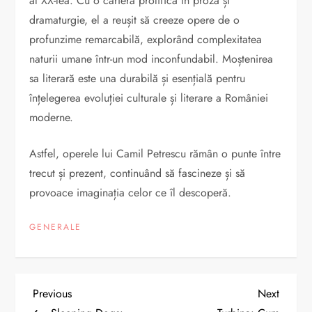
al XX-lea. Cu o carieră prolifică în proză și
dramaturgie, el a reușit să creeze opere de o
profunzime remarcabilă, explorând complexitatea
naturii umane într-un mod inconfundabil. Moștenirea
sa literară este una durabilă și esențială pentru
înțelegerea evoluției culturale și literare a României
moderne.
Astfel, operele lui Camil Petrescu rămân o punte între
trecut și prezent, continuând să fascineze și să
provoace imaginația celor ce îl descoperă.
GENERALE
N
Previous
Next
Previous
Next