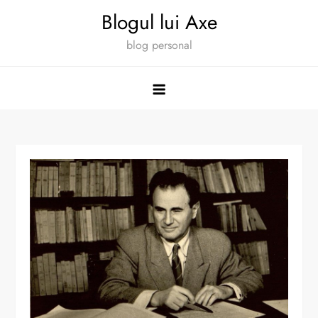
Skip
Blogul lui Axe
to
blog personal
content