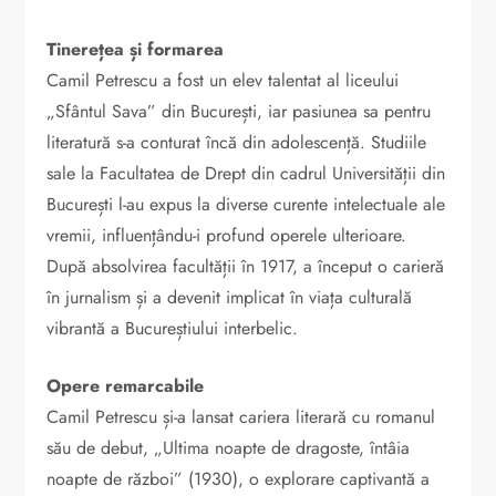
Tinerețea și formarea
Camil Petrescu a fost un elev talentat al liceului
„Sfântul Sava” din București, iar pasiunea sa pentru
literatură s-a conturat încă din adolescență. Studiile
sale la Facultatea de Drept din cadrul Universității din
București l-au expus la diverse curente intelectuale ale
vremii, influențându-i profund operele ulterioare.
După absolvirea facultății în 1917, a început o carieră
în jurnalism și a devenit implicat în viața culturală
vibrantă a Bucureștiului interbelic.
Opere remarcabile
Camil Petrescu și-a lansat cariera literară cu romanul
său de debut, „Ultima noapte de dragoste, întâia
noapte de război” (1930), o explorare captivantă a