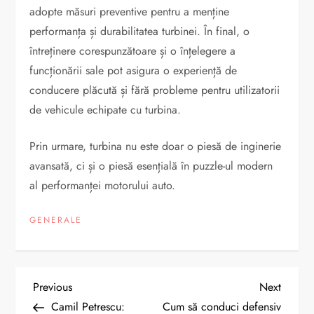
adopte măsuri preventive pentru a menține
performanța și durabilitatea turbinei. În final, o
întreținere corespunzătoare și o înțelegere a
funcționării sale pot asigura o experiență de
conducere plăcută și fără probleme pentru utilizatorii
de vehicule echipate cu turbina.
Prin urmare, turbina nu este doar o piesă de inginerie
avansată, ci și o piesă esențială în puzzle-ul modern
al performanței motorului auto.
GENERALE
N
Previous
Next
Previous
Next
Post
Post
Camil Petrescu:
Cum să conduci defensiv