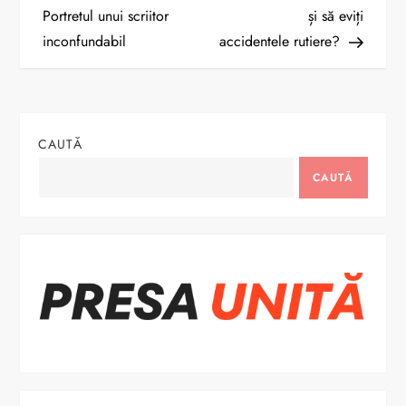
a
Portretul unui scriitor
și să eviți
inconfundabil
accidentele rutiere?
v
i
g
CAUTĂ
a
CAUTĂ
r
e
î
n
a