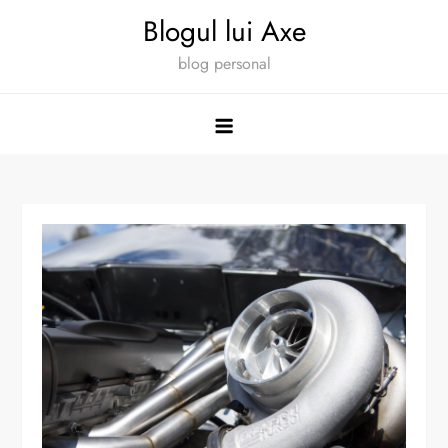
Skip
Blogul lui Axe
to
blog personal
content