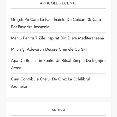
ARTICOLE RECENTE
r
t
Greșeli Pe Care Le Faci Înainte De Culcare Și Care
Pot Favoriza Insomnia
i
Meniu Pentru 7 Zile Inspirat Din Dieta Mediteraneană
c
Mituri Și Adevăruri Despre Cremele Cu SPF
o
Apa De Rozmarin Pentru Un Ritual Simplu De Îngrijire
Acasă
l
Cum Contribuie Oțetul De Orez La Echilibrul
e
Aromelor
ARHIVĂ