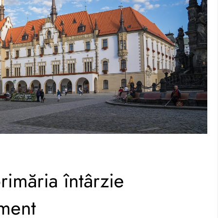
rimăria întârzie
ument