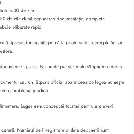
e
ână la 30 de zile
la 30 de zile după depunerea documentației complete
rebuie eliberate rapid
Dacă lipsesc documente primăria poate solicita completări iar
estora.
e documente lipsesc. Nu poate pur și simplu să ignore cererea.
 documentul sau un răspuns oficial apare ceea ce legea numește
evine o problemă juridică.
uplimentare. Legea este concepută tocmai pentru a preveni
cererii. Numărul de înregistrare și data depunerii sunt