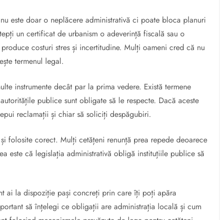
 nu este doar o neplăcere administrativă ci poate bloca planuri
ștepți un certificat de urbanism o adeverință fiscală sau o
e produce costuri stres și incertitudine. Mulți oameni cred că nu
ește termenul legal.
multe instrumente decât par la prima vedere. Există termene
autoritățile publice sunt obligate să le respecte. Dacă aceste
epui reclamații și chiar să soliciți despăgubiri.
și folosite corect. Mulți cetățeni renunță prea repede deoarece
a este că legislația administrativă obligă instituțiile publice să
ai la dispoziție pași concreți prin care îți poți apăra
mportant să înțelegi ce obligații are administrația locală și cum