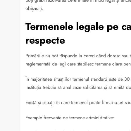
poți grăbi rezolvarea cererii tale în mod legal și efi
obișnuiți.
Termenele legale pe ca
respecte
Primăriile nu pot răspunde la cereri când doresc sau d
reglementată de legi care stabilesc termene clare pentr
În majoritatea situațiilor termenul standard este de 30
instituția trebuie să analizeze solicitarea și să emită 
Există și situații în care termenul poate fi mai scurt s
Exemple frecvente de termene administrative: