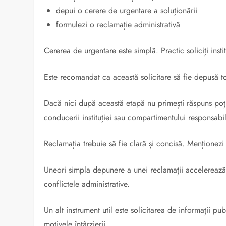
depui o cerere de urgentare a soluționării
formulezi o reclamație administrativă
Cererea de urgentare este simplă. Practic soliciți insti
Este recomandat ca această solicitare să fie depusă t
Dacă nici după această etapă nu primești răspuns poț
conducerii instituției sau compartimentului responsabil
Reclamația trebuie să fie clară și concisă. Menționezi d
Uneori simpla depunere a unei reclamații accelerează s
conflictele administrative.
Un alt instrument util este solicitarea de informații p
motivele întârzierii.