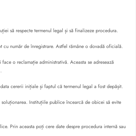
tuției să respecte termenul legal și să finalizeze procedura.
ot cu număr de înregistrare. Astfel rămâne o dovadă oficială.
i face o reclamație administrativă. Aceasta se adresează
.
ata cererii inițiale și faptul că termenul legal a fost depășit.
oluționarea. Instituțiile publice încearcă de obicei să evite
ublice. Prin aceasta poți cere date despre procedura internă sau