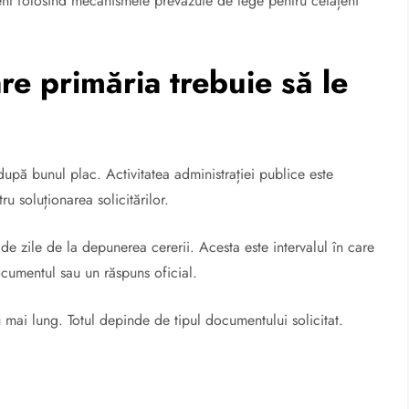
cient folosind mecanismele prevăzute de lege pentru cetățeni
re primăria trebuie să le
upă bunul plac. Activitatea administrației publice este
u soluționarea solicitărilor.
 de zile de la depunerea cererii. Acesta este intervalul în care
documentul sau un răspuns oficial.
au mai lung. Totul depinde de tipul documentului solicitat.