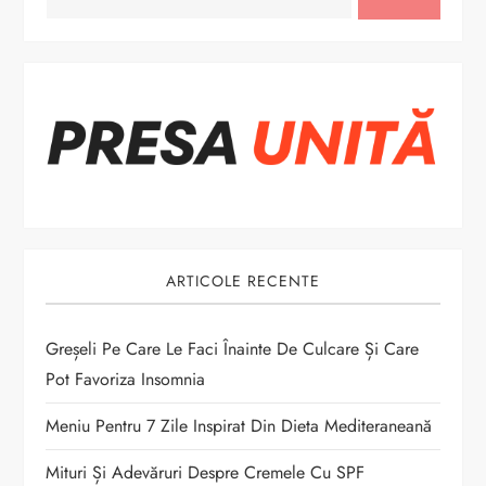
a
r
e
î
n
a
ARTICOLE RECENTE
r
t
Greșeli Pe Care Le Faci Înainte De Culcare Și Care
Pot Favoriza Insomnia
i
Meniu Pentru 7 Zile Inspirat Din Dieta Mediteraneană
c
Mituri Și Adevăruri Despre Cremele Cu SPF