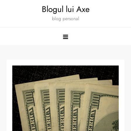
Skip
Blogul lui Axe
to
blog personal
content