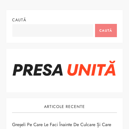
v
i
CAUTĂ
g
CAUTĂ
a
r
e
î
n
a
ARTICOLE RECENTE
r
Greșeli Pe Care Le Faci Înainte De Culcare Și Care