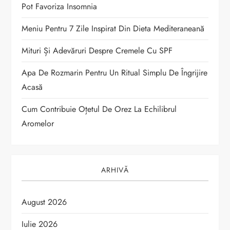
t
Pot Favoriza Insomnia
Meniu Pentru 7 Zile Inspirat Din Dieta Mediteraneană
i
Mituri Și Adevăruri Despre Cremele Cu SPF
c
Apa De Rozmarin Pentru Un Ritual Simplu De Îngrijire
o
Acasă
l
Cum Contribuie Oțetul De Orez La Echilibrul
Aromelor
e
ARHIVĂ
August 2026
Iulie 2026