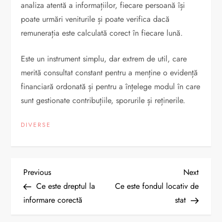
analiza atentă a informațiilor, fiecare persoană își
poate urmări veniturile și poate verifica dacă
remunerația este calculată corect în fiecare lună.
Este un instrument simplu, dar extrem de util, care
merită consultat constant pentru a menține o evidență
financiară ordonată și pentru a înțelege modul în care
sunt gestionate contribuțiile, sporurile și reținerile.
DIVERSE
N
Previous
Next
Previous
Next
Post
Post
Ce este dreptul la
Ce este fondul locativ de
a
informare corectă
stat