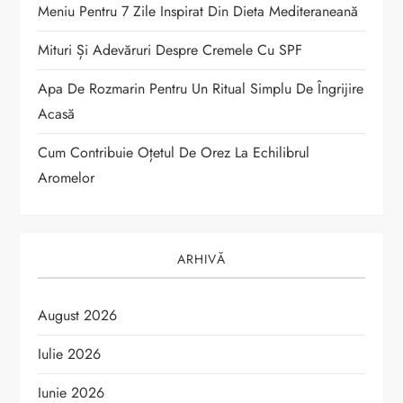
i
Meniu Pentru 7 Zile Inspirat Din Dieta Mediteraneană
c
Mituri Și Adevăruri Despre Cremele Cu SPF
o
Apa De Rozmarin Pentru Un Ritual Simplu De Îngrijire
Acasă
l
Cum Contribuie Oțetul De Orez La Echilibrul
e
Aromelor
ARHIVĂ
August 2026
Iulie 2026
Iunie 2026