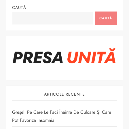
g
CAUTĂ
a
CAUTĂ
r
e
î
n
a
ARTICOLE RECENTE
r
t
Greșeli Pe Care Le Faci Înainte De Culcare Și Care
Pot Favoriza Insomnia