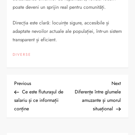
poate deveni un sprijin real pentru comunități.
Direcția este clară: locuințe sigure, accesibile și
adaptate nevoilor actuale ale populației, într-un sistem
transparent și eficient.
DIVERSE
N
Previous
Next
Previous
Next
Post
Post
Ce este fluturașul de
Diferențe între glumele
a
salariu și ce informații
amuzante și umorul
conține
situațional
v
i