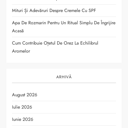
c
o
Mituri Și Adevăruri Despre Cremele Cu SPF
Apa De Rozmarin Pentru Un Ritual Simplu De Îngrijire
l
Acasă
e
Cum Contribuie Oțetul De Orez La Echilibrul
Aromelor
ARHIVĂ
August 2026
Iulie 2026
Iunie 2026