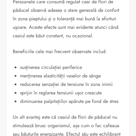
Persoanele care consumă regulat ceai de flori de
păducel observă adesea o stare generală de confort
în zona pieptului și o toleranță mai bună la eforturi
ușoare. Aceste efecte sunt mai evidente atunci când
ceaiul este băut constant, nu ocazional.
Beneficiile cele mai frecvent observate includ:
susținerea circulației periferice
menținerea elasticității vaselor de sânge
reducerea senzației de tensiune în zona inimii
sprijin în reglarea tensiunii ușor crescute
diminuarea palpitațiilor apărute pe fond de stres
Un alt avantaj este că ceaiul de flori de păducel nu
stimulează brusc organismul, așa cum o fac cafeaua
sau băuturile energizante. Efectul său este echilibrant