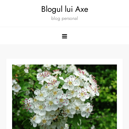
Skip
Blogul lui Axe
to
blog personal
content