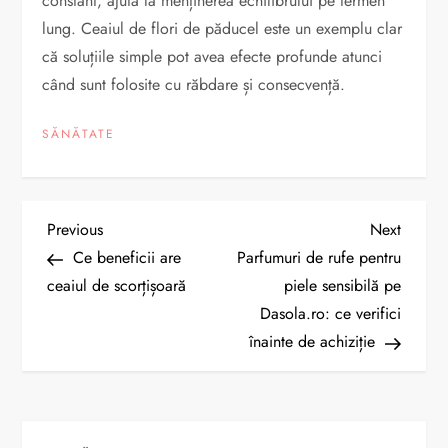
constant, ajută la menținerea echilibrului pe termen
lung. Ceaiul de flori de păducel este un exemplu clar
că soluțiile simple pot avea efecte profunde atunci
când sunt folosite cu răbdare și consecvență.
SĂNĂTATE
N
Previous
Next
Previous
Next
Post
Post
Ce beneficii are
Parfumuri de rufe pentru
a
ceaiul de scorțișoară
piele sensibilă pe
Dasola.ro: ce verifici
v
înainte de achiziție
i
g