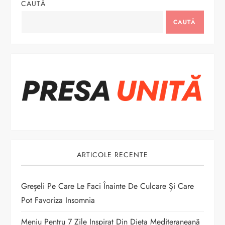
CAUTĂ
a
CAUTĂ
r
e
î
n
a
r
ARTICOLE RECENTE
t
Greșeli Pe Care Le Faci Înainte De Culcare Și Care
i
Pot Favoriza Insomnia
Meniu Pentru 7 Zile Inspirat Din Dieta Mediteraneană