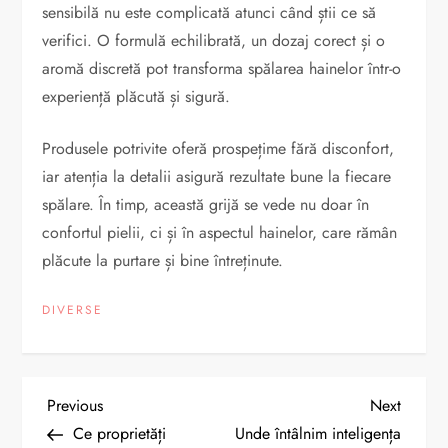
sensibilă nu este complicată atunci când știi ce să
verifici. O formulă echilibrată, un dozaj corect și o
aromă discretă pot transforma spălarea hainelor într-o
experiență plăcută și sigură.
Produsele potrivite oferă prospețime fără disconfort,
iar atenția la detalii asigură rezultate bune la fiecare
spălare. În timp, această grijă se vede nu doar în
confortul pielii, ci și în aspectul hainelor, care rămân
plăcute la purtare și bine întreținute.
DIVERSE
N
Previous
Next
Previous
Next
Post
Post
Ce proprietăți
Unde întâlnim inteligența