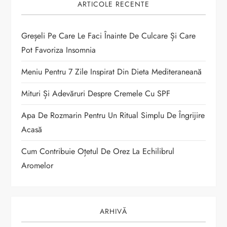
ARTICOLE RECENTE
r
t
Greșeli Pe Care Le Faci Înainte De Culcare Și Care
Pot Favoriza Insomnia
i
Meniu Pentru 7 Zile Inspirat Din Dieta Mediteraneană
c
Mituri Și Adevăruri Despre Cremele Cu SPF
o
Apa De Rozmarin Pentru Un Ritual Simplu De Îngrijire
Acasă
l
Cum Contribuie Oțetul De Orez La Echilibrul
e
Aromelor
ARHIVĂ