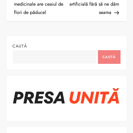
a
medicinale are ceaiul de
artificială fără să ne dăm
flori de păducel
seama
v
i
g
CAUTĂ
a
CAUTĂ
r
e
î
n
a