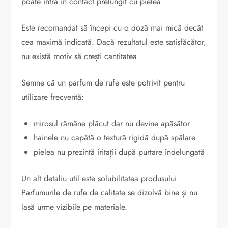
poate intra în contact prelungit cu pielea.
Este recomandat să începi cu o doză mai mică decât
cea maximă indicată. Dacă rezultatul este satisfăcător,
nu există motiv să crești cantitatea.
Semne că un parfum de rufe este potrivit pentru
utilizare frecventă:
mirosul rămâne plăcut dar nu devine apăsător
hainele nu capătă o textură rigidă după spălare
pielea nu prezintă iritații după purtare îndelungată
Un alt detaliu util este solubilitatea produsului.
Parfumurile de rufe de calitate se dizolvă bine și nu
lasă urme vizibile pe materiale.