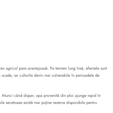
eren agricol pare avantajoasă. Pe termen lung însă, efectele sunt
atea scade, iar culturile devin mai vulnerabile în perioadele de
 Atunci când dispar, apa provenită din ploi ajunge rapid în
unile secetoase există mai puține rezerve disponibile pentru