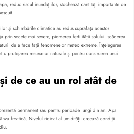
 apa, reduc riscul inundațiilor, stochează cantități importante de
pescuit.
ilor și schimbările climatice au redus suprafața acestor
ja prin secete mai severe, pierderea fertilității solului, scăderea
naturii de a face față fenomenelor meteo extreme. Înțelegerea
ru protejarea resurselor naturale și pentru construirea unui
i de ce au un rol atât de
prezentă permanent sau pentru perioade lungi din an. Apa
ânza freatică. Nivelul ridicat al umidității creează condiții
diu.