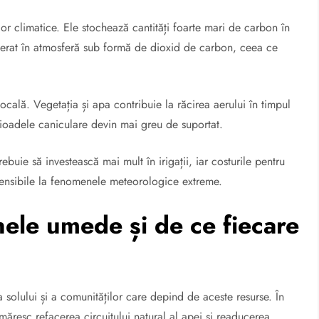
or climatice. Ele stochează cantități foarte mari de carbon în
iberat în atmosferă sub formă de dioxid de carbon, ceea ce
ocală. Vegetația și apa contribuie la răcirea aerului în timpul
perioadele caniculare devin mai greu de suportat.
ebuie să investească mai mult în irigații, iar costurile pentru
 sensibile la fenomenele meteorologice extreme.
ele umede și de ce fiecare
solului și a comunităților care depind de aceste resurse. În
măresc refacerea circuitului natural al apei și readucerea