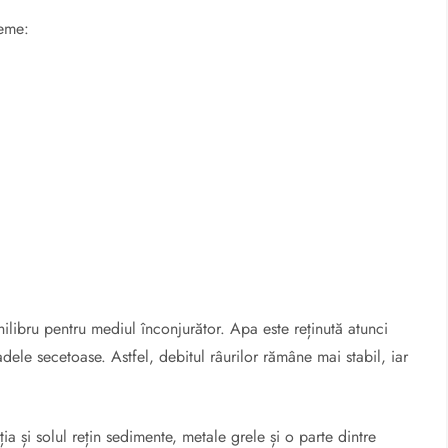
teme:
ilibru pentru mediul înconjurător. Apa este reținută atunci
dele secetoase. Astfel, debitul râurilor rămâne mai stabil, iar
ția și solul rețin sedimente, metale grele și o parte dintre