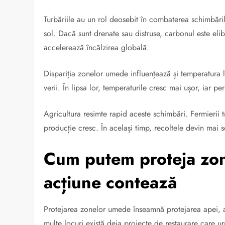
Turbăriile au un rol deosebit în combaterea schimbăril
sol. Dacă sunt drenate sau distruse, carbonul este el
accelerează încălzirea globală.
Dispariția zonelor umede influențează și temperatura l
verii. În lipsa lor, temperaturile cresc mai ușor, iar 
Agricultura resimte rapid aceste schimbări. Fermierii tr
producție cresc. În același timp, recoltele devin mai
Cum putem proteja zon
acțiune contează
Protejarea zonelor umede înseamnă protejarea apei, a 
multe locuri există deja proiecte de restaurare care ur