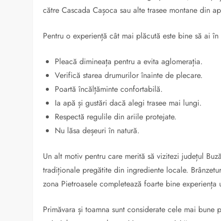
către Cascada Cașoca sau alte trasee montane din ap
Pentru o experiență cât mai plăcută este bine să ai î
Pleacă dimineața pentru a evita aglomerația.
Verifică starea drumurilor înainte de plecare.
Poartă încălțăminte confortabilă.
Ia apă și gustări dacă alegi trasee mai lungi.
Respectă regulile din ariile protejate.
Nu lăsa deșeuri în natură.
Un alt motiv pentru care merită să vizitezi județul Bu
tradiționale pregătite din ingrediente locale. Brânzetur
zona Pietroasele completează foarte bine experiența u
Primăvara și toamna sunt considerate cele mai bune pe