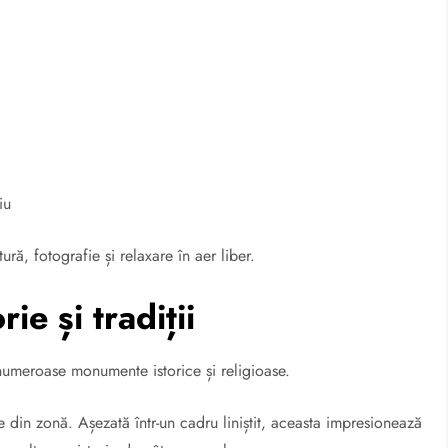
iu
tură, fotografie și relaxare în aer liber.
ie și tradiții
numeroase monumente istorice și religioase.
 din zonă. Așezată într-un cadru liniștit, aceasta impresionează