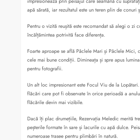
impresionează prin peisajul care seamănă cu suprafața
apă sărată, iar rezultatul este un teren plin de conuri ș
Pentru o vizită reușită este recomandat să alegi o zi
încălțămintea potrivită face diferența.
Foarte aproape se află Pâclele Mari și Pâclele Mici,
cele mai bune condiții. Dimineața și spre apus lumina
pentru fotografii.
Un alt loc impresionant este Focul Viu de la Lopătari.
flăcări care pot fi observate în orice perioadă a anul
flăcările devin mai vizibile.
Dacă îți plac drumețiile, Rezervația Meledic merită tr
peșterile formate în sare și lacurile cu apă dulce. Peisa
numeroase trasee pentru plimbări în natură.