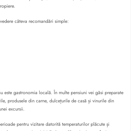
ropiere.
n vedere câteva recomandări simple:
zău este gastronomia locală. În multe pensiuni vei găsi preparate
ile, produsele din carne, dulcețurile de casă și vinurile din
nei excursii.
rioade pentru vizitare datorită temperaturilor plăcute și