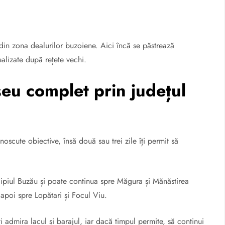
e din zona dealurilor buzoiene. Aici încă se păstrează
ealizate după rețete vechi.
eu complet prin județul
scute obiective, însă două sau trei zile îți permit să
cipiul Buzău și poate continua spre Măgura și Mănăstirea
 apoi spre Lopătari și Focul Viu.
 admira lacul și barajul, iar dacă timpul permite, să continui