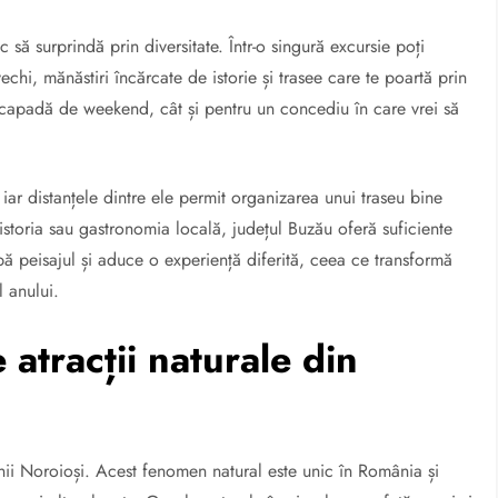
 să surprindă prin diversitate. Într-o singură excursie poți
chi, mănăstiri încărcate de istorie și trasee care te poartă prin
escapadă de weekend, cât și pentru un concediu în care vrei să
iar distanțele dintre ele permit organizarea unui traseu bine
, istoria sau gastronomia locală, județul Buzău oferă suficiente
ă peisajul și aduce o experiență diferită, ceea ce transformă
l anului.
atracții naturale din
lcanii Noroioși. Acest fenomen natural este unic în România și