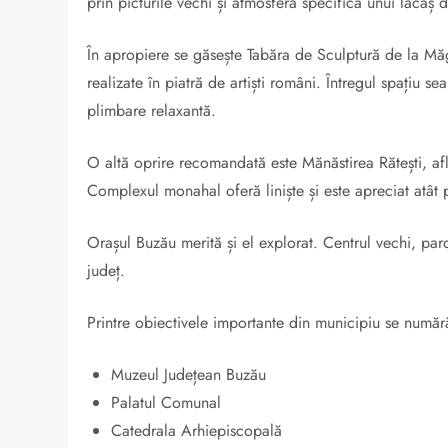
prin picturile vechi și atmosfera specifică unui lăcaș 
În apropiere se găsește Tabăra de Sculptură de la Mă
realizate în piatră de artiști români. Întregul spațiu s
plimbare relaxantă.
O altă oprire recomandată este Mănăstirea Rătești, afla
Complexul monahal oferă liniște și este apreciat atât p
Orașul Buzău merită și el explorat. Centrul vechi, parc
județ.
Printre obiectivele importante din municipiu se număr
Muzeul Județean Buzău
Palatul Comunal
Catedrala Arhiepiscopală