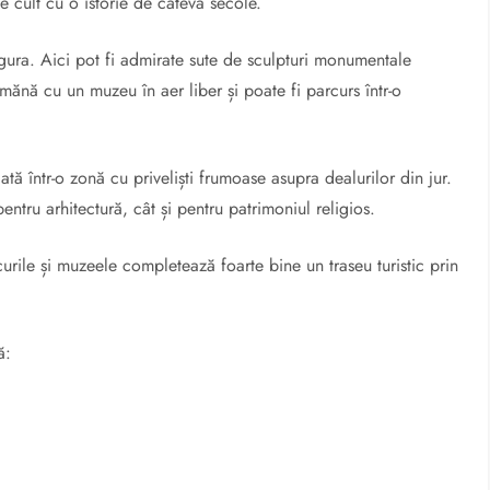
de cult cu o istorie de câteva secole.
gura. Aici pot fi admirate sute de sculpturi monumentale
eamănă cu un muzeu în aer liber și poate fi parcurs într-o
tă într-o zonă cu priveliști frumoase asupra dealurilor din jur.
entru arhitectură, cât și pentru patrimoniul religios.
urile și muzeele completează foarte bine un traseu turistic prin
ă: