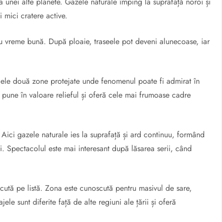
 unei alte planete. Gazele naturale împing la suprafață noroi și
i mici cratere active.
 cu vreme bună. După ploaie, traseele pot deveni alunecoase, iar
 cele două zone protejate unde fenomenul poate fi admirat în
 pune în valoare relieful și oferă cele mai frumoase cadre
 Aici gazele naturale ies la suprafață și ard continuu, formând
ui. Spectacolul este mai interesant după lăsarea serii, când
ecută pe listă. Zona este cunoscută pentru masivul de sare,
jele sunt diferite față de alte regiuni ale țării și oferă