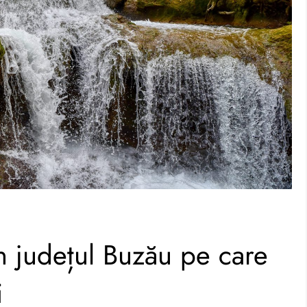
in județul Buzău pe care
i