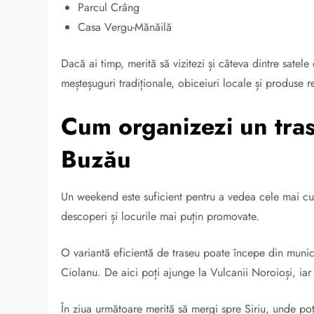
Parcul Crâng
Casa Vergu-Mănăilă
Dacă ai timp, merită să vizitezi și câteva dintre satel
meșteșuguri tradiționale, obiceiuri locale și produse r
Cum organizezi un tras
Buzău
Un weekend este suficient pentru a vedea cele mai cuno
descoperi și locurile mai puțin promovate.
O variantă eficientă de traseu poate începe din muni
Ciolanu. De aici poți ajunge la Vulcanii Noroioși, iar
În ziua următoare merită să mergi spre Siriu, unde poți