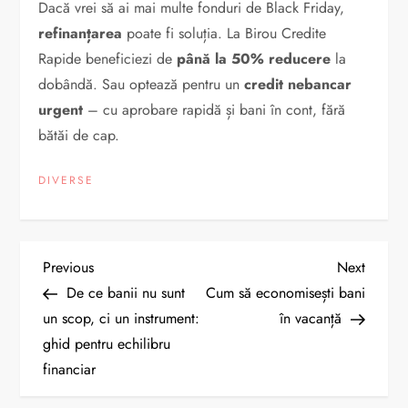
Dacă vrei să ai mai multe fonduri de Black Friday,
refinanțarea
poate fi soluția. La Birou Credite
Rapide beneficiezi de
până la 50% reducere
la
dobândă. Sau optează pentru un
credit nebancar
urgent
– cu aprobare rapidă și bani în cont, fără
bătăi de cap.
DIVERSE
N
Previous
Next
Previous
Next
Post
Post
De ce banii nu sunt
Cum să economisești bani
a
un scop, ci un instrument:
în vacanță
ghid pentru echilibru
v
financiar
i