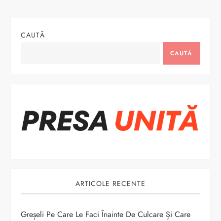
g
CAUTĂ
a
CAUTĂ
r
e
î
n
a
r
ARTICOLE RECENTE
t
Greșeli Pe Care Le Faci Înainte De Culcare Și Care