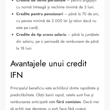
Credite de nevoi personale
– pentru angajații
cu normă întreagă și vechime minimă de 3 luni.
Credite pentru pensionari
– până la 70 de ani,
cu pensie minimă de 2.000 lei (și talon dacă nu
este pe card).
Credite de tip avans salariu
– până la jumătate
din salariu, pe o perioadă de rambursare de până
la 18 luni.
Avantajele unui credit
IFN
Principalul beneficiu este echilibrul dintre rapiditate și
predictibilitate. Obții banii rapid, ratele sunt fixe și
rambursarea anticipată este
fără comision
. Dacă vrei
să achiți mai devreme, o poți face fără costuri