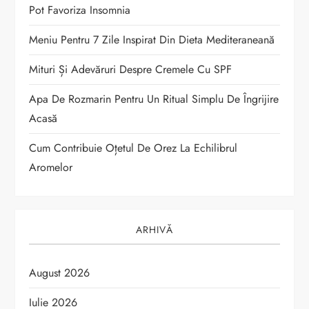
i
Pot Favoriza Insomnia
c
Meniu Pentru 7 Zile Inspirat Din Dieta Mediteraneană
o
Mituri Și Adevăruri Despre Cremele Cu SPF
Apa De Rozmarin Pentru Un Ritual Simplu De Îngrijire
l
Acasă
e
Cum Contribuie Oțetul De Orez La Echilibrul
Aromelor
ARHIVĂ
August 2026
Iulie 2026