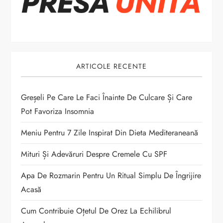
î
n
a
ARTICOLE RECENTE
r
t
Greșeli Pe Care Le Faci Înainte De Culcare Și Care
Pot Favoriza Insomnia
i
Meniu Pentru 7 Zile Inspirat Din Dieta Mediteraneană
c
Mituri Și Adevăruri Despre Cremele Cu SPF
o
Apa De Rozmarin Pentru Un Ritual Simplu De Îngrijire
Acasă
l
Cum Contribuie Oțetul De Orez La Echilibrul
e