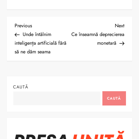
N
Previous
Next
Previous
Next
Post
Post
Unde întâlnim
Ce înseamnă deprecierea
a
inteligența artificială fără
monetară
să ne dăm seama
v
i
g
CAUTĂ
a
CAUTĂ
r
e