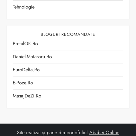
Tehnologie
BLOGURI RECOMANDATE
PretulOK.ro
Daniel-Matasaru.ro
EuroDelta.ro
E-Poze.ro
MasajDeZi.ro
Site realizat și parte din portofoliul
Ababei Online