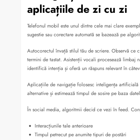
aplicațiile de zi cu zi
Telefonul mobil este unul dintre cele mai clare exemple 
sugestie sau corectare automată se bazează pe algorit
Autocorectul învață stilul tău de scriere. Observă ce c
termini de tastat. Asistenții vocali procesează limbaj n
identifică intenția și oferă un răspuns relevant în cât
Aplicațiile de navigație folosesc inteligența artificială
alternative și estimează timpul de sosire pe baza datelo
În social media, algoritmii decid ce vezi în feed. Conț
Interacțiunile tale anterioare
Timpul petrecut pe anumite tipuri de postări