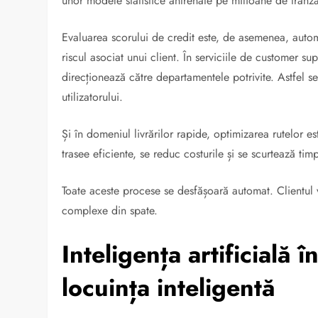
unor modele statistice antrenate pe milioane de tranza
Evaluarea scorului de credit este, de asemenea, automa
riscul asociat unui client. În serviciile de customer suppo
direcționează către departamentele potrivite. Astfel s
utilizatorului.
Și în domeniul livrărilor rapide, optimizarea rutelor est
trasee eficiente, se reduc costurile și se scurtează timp
Toate aceste procese se desfășoară automat. Clientul 
complexe din spate.
Inteligența artificială 
locuința inteligentă