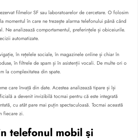
, rezervat filmelor SF sau laboratoarelor de cercetare. O folosim
e la momentul în care ne trezește alarma telefonului până când
al. Ne analizează comportamentul, preferințele și obiceiurile.
ecizii automatizate.
avigație, în rețelele sociale, în magazinele online și chiar în
se, în filtrele de spam și în asistenții vocali. De multe ori o
im la complexitatea din spate.
me care învață din date. Acestea analizează tipare și își
ficială a devenit invizibilă tocmai pentru că este integrată
entată, cu atât pare mai puțin spectaculoasă. Tocmai această
n fiecare zi.
din telefonul mobil și