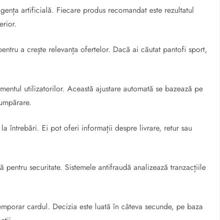
igența artificială. Fiecare produs recomandat este rezultatul
erior.
tru a crește relevanța ofertelor. Dacă ai căutat pantofi sport,
amentul utilizatorilor. Această ajustare automată se bazează pe
cumpărare.
a întrebări. Ei pot oferi informații despre livrare, retur sau
lă pentru securitate. Sistemele antifraudă analizează tranzacțiile
emporar cardul. Decizia este luată în câteva secunde, pe baza