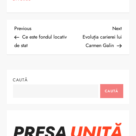
N
Previous
Next
Previous
Next
Post
Post
Ce este fondul locativ
Evoluția carierei lui
a
de stat
Carmen Galin
v
i
CAUTĂ
g
CAUTĂ
a
r
e