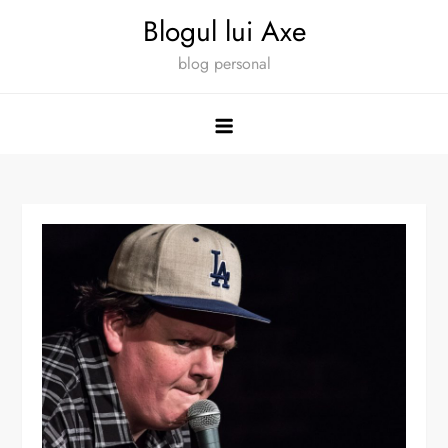
Skip
Blogul lui Axe
to
blog personal
content