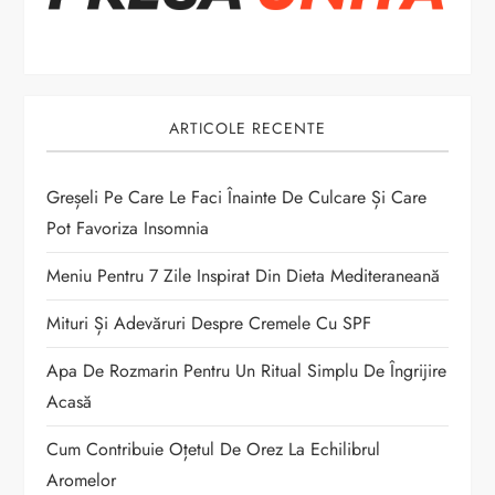
î
n
a
ARTICOLE RECENTE
r
Greșeli Pe Care Le Faci Înainte De Culcare Și Care
t
Pot Favoriza Insomnia
Meniu Pentru 7 Zile Inspirat Din Dieta Mediteraneană
i
Mituri Și Adevăruri Despre Cremele Cu SPF
c
Apa De Rozmarin Pentru Un Ritual Simplu De Îngrijire
o
Acasă
l
Cum Contribuie Oțetul De Orez La Echilibrul
Aromelor