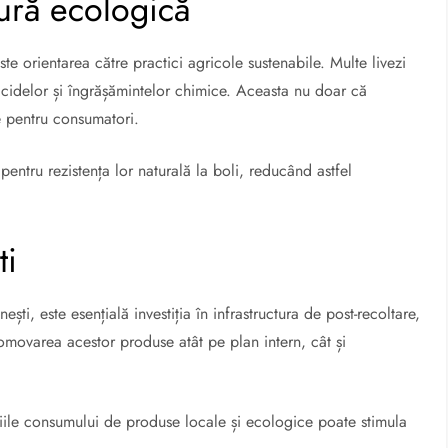
tură ecologică
te orientarea către practici agricole sustenabile.
Multe livezi
cidelor și îngrășămintelor chimice.
Aceasta nu doar că
e pentru consumatori.
pentru rezistența lor naturală la boli, reducând astfel
ti
ști, este esențială investiția în infrastructura de post-recoltare,
romovarea acestor produse atât pe plan intern, cât și
ciile consumului de produse locale și ecologice poate stimula