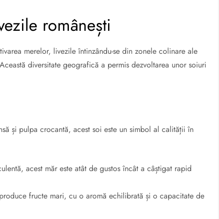
livezile românești
ivarea merelor, livezile întinzându-se din zonele colinare ale
Această diversitate geografică a permis dezvoltarea unor soiuri
ă și pulpa crocantă, acest soi este un simbol al calității în
ulentă, acest măr este atât de gustos încât a câștigat rapid
i produce fructe mari, cu o aromă echilibrată și o capacitate de