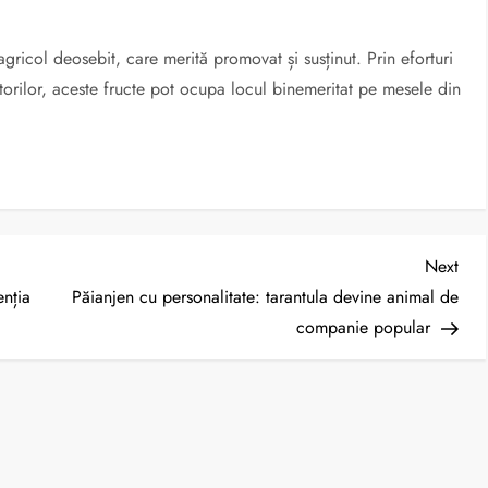
agricol deosebit, care merită promovat și susținut.
Prin eforturi
atorilor, aceste fructe pot ocupa locul binemeritat pe mesele din
Nex
Next
Post
enția
Păianjen cu personalitate: tarantula devine animal de
companie popular