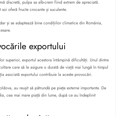
mă discretă, pulpa sa alb-crem fiind extrem de apreciată.
 soi oferă fructe crocante și suculente.
 dar și se adaptează bine condițiilor climatice din România,
cesare.
vocările exportului
or superior, exportul acestora întâmpină dificultăți.
Unul dintre
coltare care să le asigure o durată de viață mai lungă în timpul
rația asociată exportului contribuie la aceste provocări.
oldova, au reușit să pătrundă pe piețe externe importante.
De
dia, cea mai mare piață din lume, după ce au îndeplinit