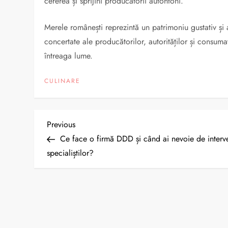
cererea și sprijini producătorii autohtoni.
Merele românești reprezintă un patrimoniu gustativ și 
concertate ale producătorilor, autorităților și consum
întreaga lume.
CULINARE
N
Previous
Previous
Post
Ce face o firmă DDD și când ai nevoie de interv
a
specialiștilor?
v
i
g