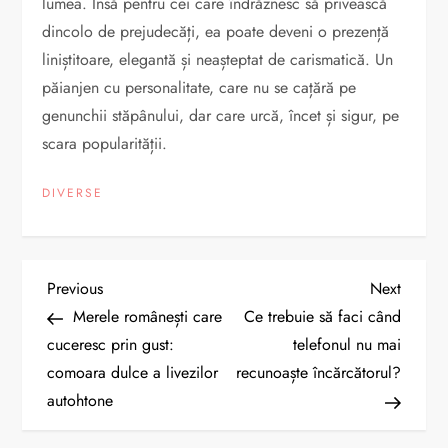
lumea. Însă pentru cei care îndrăznesc să privească
dincolo de prejudecăți, ea poate deveni o prezență
liniștitoare, elegantă și neașteptat de carismatică. Un
păianjen cu personalitate, care nu se cațără pe
genunchii stăpânului, dar care urcă, încet și sigur, pe
scara popularității.
DIVERSE
N
Previous
Next
Previous
Next
Post
Post
Merele românești care
Ce trebuie să faci când
a
cuceresc prin gust:
telefonul nu mai
comoara dulce a livezilor
recunoaște încărcătorul?
v
autohtone​
i