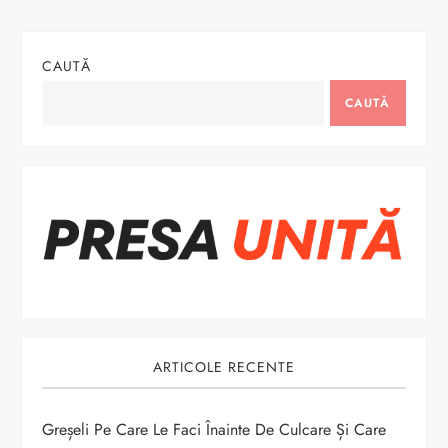
g
CAUTĂ
a
CAUTĂ
r
e
î
n
a
r
ARTICOLE RECENTE
t
Greșeli Pe Care Le Faci Înainte De Culcare Și Care